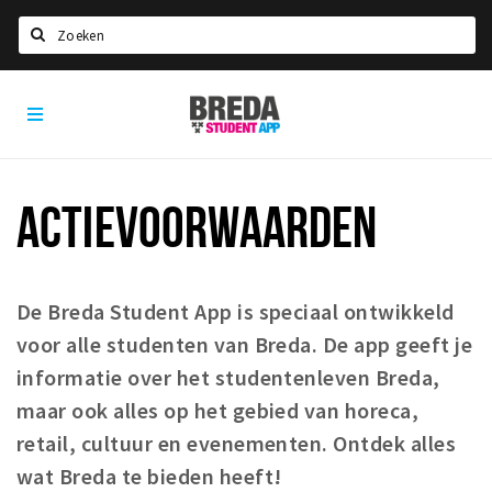
Zoeken
Breda
HOME
Student
Select language
App
STUDEREN
ACTIEVOORWAARDEN
Voel je thuis in Breda | GoodMood
Welkom in Breda
Studentenverenigingen
De Breda Student App is speciaal ontwikkeld
Studentenraad
voor alle studenten van Breda. De app geeft je
Studentenroutes
informatie over het studentenleven Breda,
maar ook alles op het gebied van horeca,
New in town? Check FAQ!
retail, cultuur en evenementen. Ontdek alles
WONEN
wat Breda te bieden heeft!