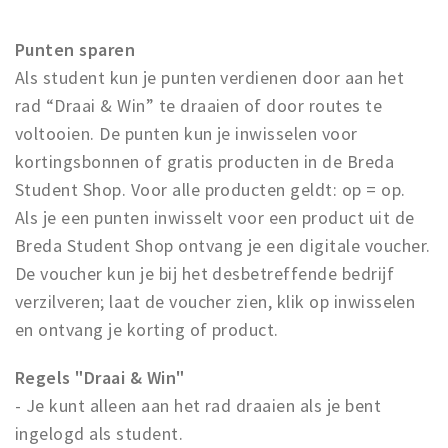
Woonruimte
Inschrijven gemeente
Punten sparen
Zorgverzekering
Als student kun je punten verdienen door aan het
Huisarts en eerste hulp
rad “Draai & Win” te draaien of door routes te
voltooien. De punten kun je inwisselen voor
Q&A
kortingsbonnen of gratis producten in de Breda
KORTING
Student Shop. Voor alle producten geldt: op = op.
Als je een punten inwisselt voor een product uit de
Breda Student Shop
Breda Student Shop ontvang je een digitale voucher.
Draai aan het rad!
De voucher kun je bij het desbetreffende bedrijf
verzilveren; laat de voucher zien, klik op inwisselen
VRIJE TIJD
en ontvang je korting of product.
Sport
Nieuws
Regels "Draai & Win"
Agenda
- Je kunt alleen aan het rad draaien als je bent
Bezienswaardigheden
ingelogd als student.