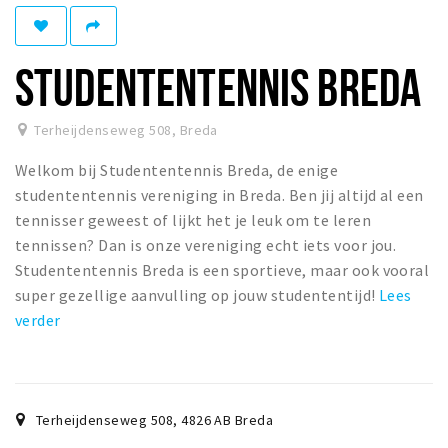
Woonruimte
Inschrijven gemeente
STUDENTENTENNIS BREDA
Zorgverzekering
Huisarts en eerste hulp
Terheijdenseweg 508
,
Breda
Q&A
Welkom bij Studententennis Breda, de enige
KORTING
studententennis vereniging in Breda. Ben jij altijd al een
Breda Student Shop
tennisser geweest of lijkt het je leuk om te leren
tennissen? Dan is onze vereniging echt iets voor jou.
Draai aan het rad!
Studententennis Breda is een sportieve, maar ook vooral
super gezellige aanvulling op jouw studententijd!
Lees
VRIJE TIJD
verder
Sport
Nieuws
Agenda
Terheijdenseweg 508
,
4826 AB
Breda
Bezienswaardigheden