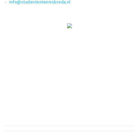
info@studententennisbreda.nl
Musea, theaters & podia
Uitjes & activiteiten
Studentenroutes
Natuurgebieden
Party pics
Eten
Drinken
Slapen
Recreatief
Winkels
Winkelgebieden
Deals
Parkeren