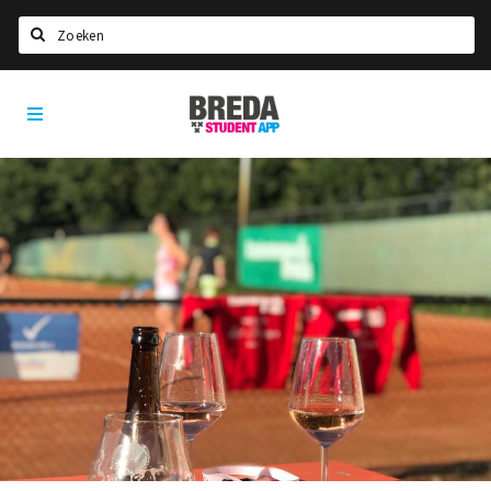
Zoeken
Breda
HOME
Student
Select language
App
STUDEREN
Voel je thuis in Breda | GoodMood
Welkom in Breda
Studentenverenigingen
Studentenraad
Studentenroutes
New in town? Check FAQ!
WONEN