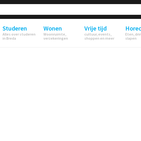
Studeren
Wonen
Vrije tijd
Hore
Alles over studeren
Woonruimte,
cultuur, events,
Eten, dri
in Breda
verzekeringen
shoppen en meer
slapen