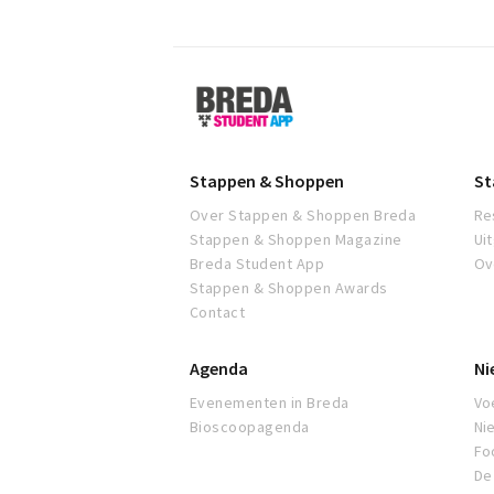
Breda
Student
App
Stappen & Shoppen
St
Over Stappen & Shoppen Breda
Re
Stappen & Shoppen Magazine
Ui
Breda Student App
Ov
Stappen & Shoppen Awards
Contact
Agenda
Ni
Evenementen in Breda
Voe
Bioscoopagenda
Ni
Fo
De 