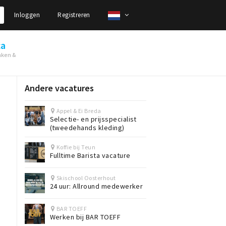
Inloggen
Registreren
ca
nken &
Andere vacatures
Appel & Ei Breda
Selectie- en prijsspecialist
(tweedehands kleding)
Koffie bij Teun
Fulltime Barista vacature
Skischool Oosterhout
24 uur: Allround medewerker
BAR TOEFF
Werken bij BAR TOEFF