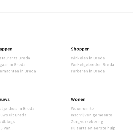
appen
Shoppen
staurants Breda
Winkelen in Breda
tgaan in Breda
Winkelgebieden Breda
ernachten in Breda
Parkeren in Breda
euws
Wonen
l je thuis in Breda
Woonruimte
euws uit Breda
Inschrijven gemeente
odblogs
Zorgverzekering
5 van...
Huisarts en eerste hulp