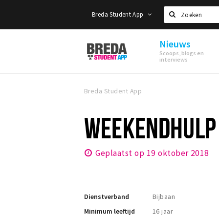
Breda Student App
Zoeken
Nieuws
Breda
Scoops, blogs en
Student
interviews
App
Breda Student App
WEEKENDHULP
Geplaatst op 19 oktober 2018
Dienstverband
Bijbaan
Minimum leeftijd
16 jaar