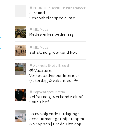
PUUR Huidinstituut Prinsenbeek
Allround
Schoonheidsspecialiste
MR. Moos
Medewerker bediening
MR. Moos
Zelfstandig werkend kok
Aanhuis Breda Brugel
🌟 Vacature:
Verkoopadviseur Interieur
(zaterdag & vakanties) 🌟
Popocatepetl Breda
Zelfstandig Werkend Kok of
Sous-Chef
Jouw volgende uitdaging?
Accountmanager bij Stappen
& Shoppen | Breda City App