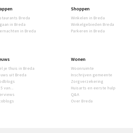
appen
Shoppen
staurants Breda
Winkelen in Breda
tgaan in Breda
Winkelgebieden Breda
ernachten in Breda
Parkeren in Breda
euws
Wonen
l je thuis in Breda
Woonruimte
euws uit Breda
Inschrijven gemeente
odblogs
Zorgverzekering
5 van...
Huisarts en eerste hulp
terviews
Q&A
toblogs
Over Breda