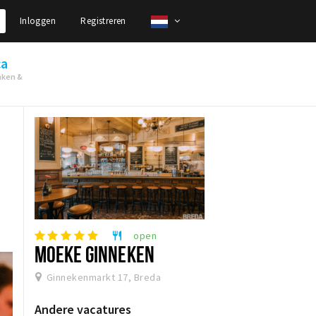
Inloggen
Registreren
ca
nken &
open
restaurant
MOEKE GINNEKEN
Ginnekenmarkt 17, Breda
Andere vacatures