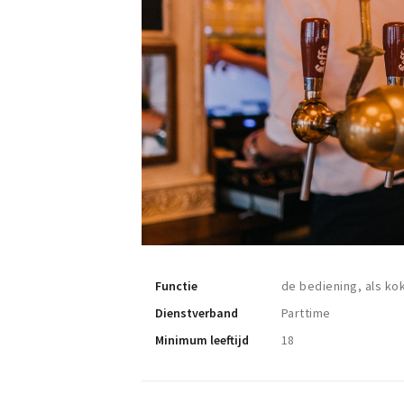
Functie
de bediening, als ko
Dienstverband
Parttime
Minimum leeftijd
18