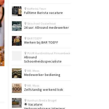
Koffie bij Teun
Fulltime Barista vacature
Skischool Oosterhout
24 uur: Allround medewerker
BAR TOEFF
Werken bij BAR TOEFF
PUUR Huidinstituut Prinsenbeek
Allround
Schoonheidsspecialiste
MR. Moos
Medewerker bediening
MR. Moos
Zelfstandig werkend kok
Aanhuis Breda Brugel
🌟 Vacature:
Verkoopadviseur Interieur