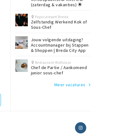
(zaterdag & vakanties) 🌟
Popocatepetl Breda
Zelfstandig Werkend Kok of
Sous-Chef
Jouw volgende uitdaging?
Accountmanager bij Stappen
& Shoppen | Breda City App
Restaurant Wolfslaar
Chef de Partie / Aankomend
junior sous-chef
Meer vacatures