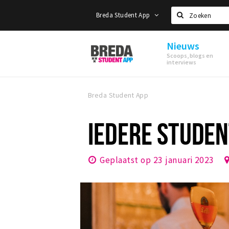
Breda Student App
Zoeken
Nieuws
Breda
Scoops, blogs en
Student
interviews
App
Breda Student App
IEDERE STUDEN
Geplaatst op 23 januari 2023