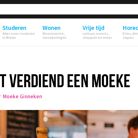
Studeren
Wonen
Vrije tijd
Hore
Alles over studeren
Woonruimte,
cultuur, events,
Eten, dri
in Breda
verzekeringen
shoppen en meer
slapen
T VERDIEND EEN MOEKE
Moeke Ginneken