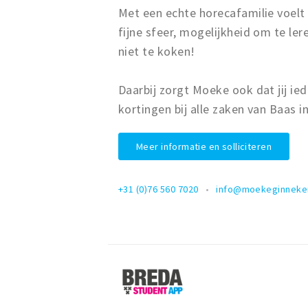
Met een echte horecafamilie voelt
fijne sfeer, mogelijkheid om te ler
niet te koken!
Daarbij zorgt Moeke ook dat jij iede
kortingen bij alle zaken van Baas 
Meer informatie en solliciteren
+31 (0)76 560 7020
info@moekeginneken
Breda
Student
App