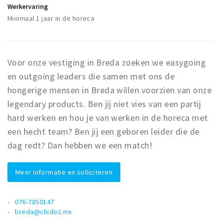
Werkervaring
Musea, theaters & podia
Minimaal 1 jaar in de horeca
Uitjes & activiteiten
Studentenroutes
Natuurgebieden
Voor onze vestiging in Breda zoeken we easygoing
Party pics
en outgoing leaders die samen met ons de
Eten
hongerige mensen in Breda willen voorzien van onze
Drinken
legendary products. Ben jij niet vies van een partij
hard werken en hou je van werken in de horeca met
Slapen
een hecht team? Ben jij een geboren leider die de
Recreatief
dag redt? Dan hebben we een match!
Winkels
Winkelgebieden
Meer informatie en solliciteren
Deals
Parkeren
076-7850147
breda@chidoz.mx