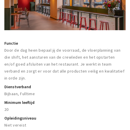
Woonruimte
Inschrijven gemeente
Zorgverzekering
Huisarts en eerste hulp
Q&A
Functie
Door de dag heen bepaal jij de voorraad, de vloerplanning van
KORTING
die shift, het aansturen van de crewleden en het opstarten
Breda Student Shop
en/of goed afsluiten van het restaurant. Je werkt in team
verband en zorgt er voor dat alle producten veilig en kwalitatief
Draai aan het rad!
in orde zijn.
Dienstverband
VRIJE TIJD
Bijbaan, Fulltime
Sport
Minimum leeftijd
Nieuws
20
Agenda
Opleidingsniveau
Bezienswaardigheden
Niet vereist