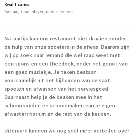
Musea, theaters & podia
Kwalificaties
Sociaal, team player, ondernemend
Uitjes & activiteiten
Studentenroutes
Natuurgebieden
Natuurlijk kan ons restaurant niet draaien zonder
Party pics
de hulp van onze spoelers in de afwas. Daarom zijn
Eten
wij op zoek naar iemand die wel raad weet met
Drinken
een spons en een theedoek, onder het genot van
een goed muziekje. Je taken bestaan
Slapen
voornamelijk uit het bijhouden van de vaat,
Recreatief
spoelen en afwassen van het serviesgoed.
Winkels
Daarnaast help je de keuken mee in het
Winkelgebieden
schoonhouden en schoonmaken van je eigen
Deals
afwasterritorium en de rest van de keuken.
Parkeren
Uiteraard kunnen we nog veel meer vertellen over