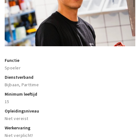
Woonruimte
Inschrijven gemeente
Zorgverzekering
Huisarts en eerste hulp
Q&A
KORTING
Functie
Spoeler
Breda Student Shop
Dienstverband
Draai aan het rad!
Bijbaan, Parttime
Minimum leeftijd
VRIJE TIJD
15
Sport
Opleidingsniveau
Nieuws
Niet vereist
Agenda
Werkervaring
Bezienswaardigheden
Niet verplicht!