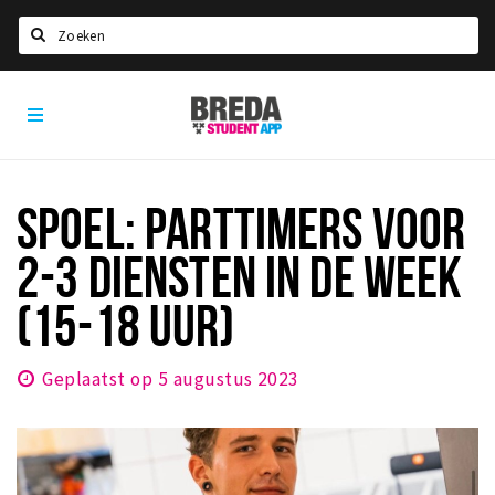
Zoeken
Breda
HOME
Student
Select language
App
STUDEREN
SPOEL: PARTTIMERS VOOR
Voel je thuis in Breda | GoodMood
2-3 DIENSTEN IN DE WEEK
Welkom in Breda
Studentenverenigingen
(15-18 UUR)
Studentenraad
Studentenroutes
Geplaatst op 5 augustus 2023
New in town? Check FAQ!
WONEN