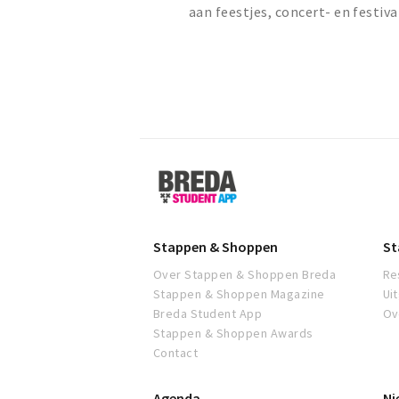
aan feestjes, concert- en festiva
Breda
Student
App
Stappen & Shoppen
St
Over Stappen & Shoppen Breda
Re
Stappen & Shoppen Magazine
Ui
Breda Student App
Ov
Stappen & Shoppen Awards
Contact
Agenda
Ni