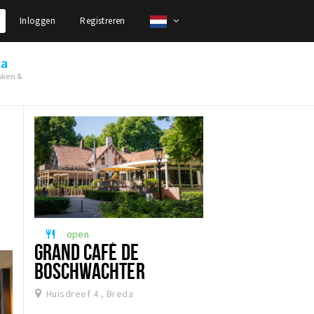
Inloggen
Registreren
ca
nken &
open
restaurant
GRAND CAFÉ DE
BOSCHWACHTER
Huisdreef 4 , Breda