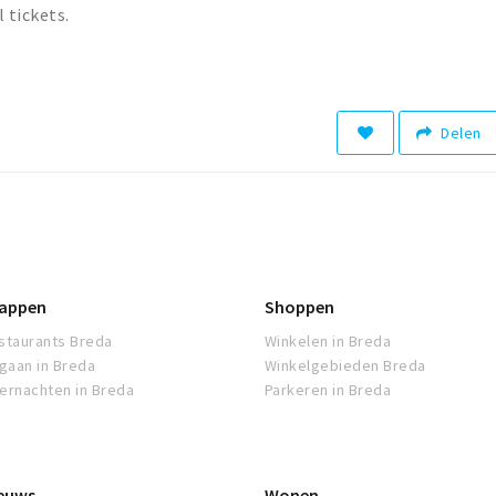
l tickets.
Delen
appen
Shoppen
staurants Breda
Winkelen in Breda
tgaan in Breda
Winkelgebieden Breda
ernachten in Breda
Parkeren in Breda
euws
Wonen