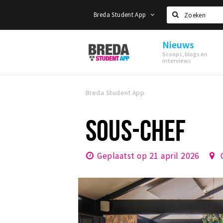
Breda Student App
Zoeken
Nieuws
Breda
Scoops, blogs en
Student
interviews
App
Breda Student App
SOUS-CHEF
Geplaatst op 21 april 2026
G