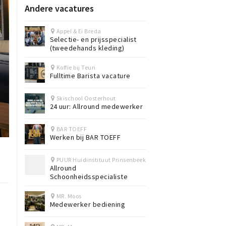
Andere vacatures
Appel & Ei Breda
Selectie- en prijsspecialist
(tweedehands kleding)
Koffie bij Teun
Fulltime Barista vacature
Skischool Oosterhout
24 uur: Allround medewerker
BAR TOEFF
Werken bij BAR TOEFF
PUUR Huidinstituut Prinsenbeek
Allround
Schoonheidsspecialiste
MR. Moos
Medewerker bediening