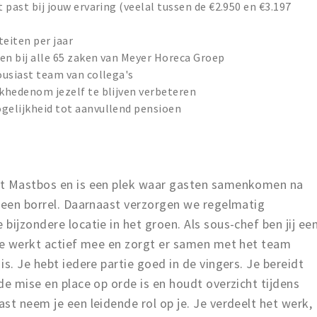
past bij jouw ervaring (veelal tussen de €2.950 en €3.197
eiten per jaar
en bij alle 65 zaken van Meyer Horeca Groep
ousiast team van collega's
khedenom jezelf te blijven verbeteren
elijkheid tot aanvullend pensioen
et Mastbos en is een plek waar gasten samenkomen na
f een borrel. Daarnaast verzorgen we regelmatig
bijzondere locatie in het groen. Als sous-chef ben jij ee
 Je werkt actief mee en zorgt er samen met het team
s. Je hebt iedere partie goed in de vingers. Je bereidt
de mise en place op orde is en houdt overzicht tijdens
st neem je een leidende rol op je. Je verdeelt het werk,