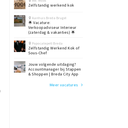
MR. Moos
Zelfstandig werkend kok
Aanhuis Breda Brugel
🌟 Vacature:
Verkoopadviseur Interieur
(zaterdag & vakanties) 🌟
Popocatepetl Breda
Zelfstandig Werkend Kok of
Sous-Chef
Jouw volgende uitdaging?
Accountmanager bij Stappen
& Shoppen | Breda City App
Meer vacatures
n