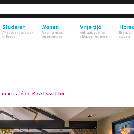
Studeren
Wonen
Vrije tijd
Hore
Alles over studeren
Woonruimte,
cultuur, events,
Eten, dri
in Breda
verzekeringen
shoppen en meer
slapen
rand café de Boschwachter