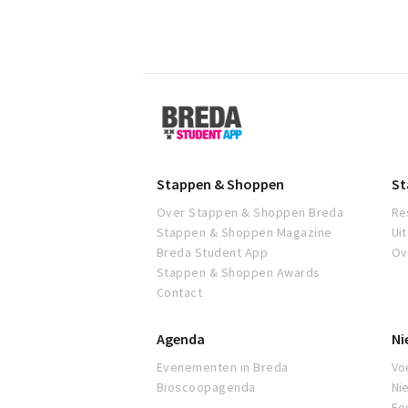
Breda
Student
App
Stappen & Shoppen
St
Over Stappen & Shoppen Breda
Re
Stappen & Shoppen Magazine
Ui
Breda Student App
Ov
Stappen & Shoppen Awards
Contact
Agenda
Ni
Evenementen in Breda
Voe
Bioscoopagenda
Ni
Fo