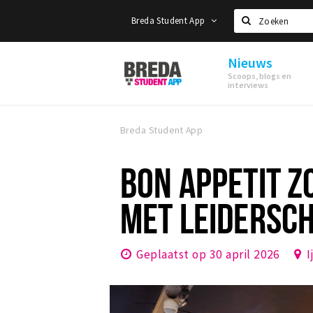
Breda Student App
Zoeken
Nieuws
Breda
Scoops, blogs en
Student
interviews
App
Breda Student App
BON APPETIT Z
MET LEIDERSC
Geplaatst op 30 april 2026
I