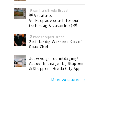
Aanhuis Breda Brugel
🌟 Vacature:
Verkoopadviseur Interieur
(zaterdag & vakanties) 🌟
Popocatepetl Breda
Zelfstandig Werkend Kok of
Sous-Chef
Jouw volgende uitdaging?
Accountmanager bij Stappen
& Shoppen | Breda City App
Meer vacatures