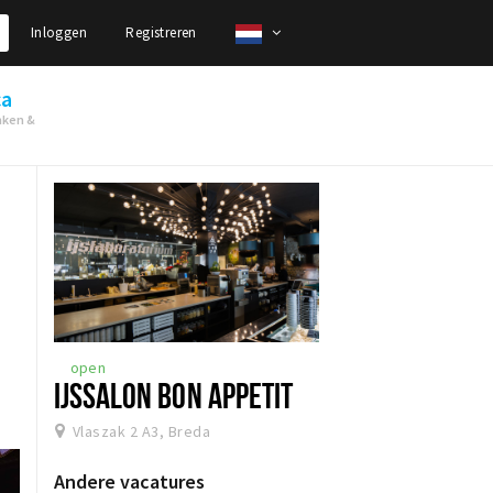
Inloggen
Registreren
ca
nken &
open
IJSSALON BON APPETIT
Vlaszak 2 A3, Breda
Andere vacatures