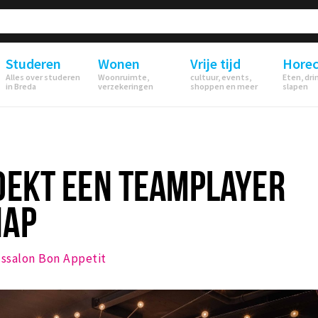
Studeren
Wonen
Vrije tijd
Hore
Alles over studeren
Woonruimte,
cultuur, events,
Eten, dri
in Breda
verzekeringen
shoppen en meer
slapen
OEKT EEN TEAMPLAYER
HAP
jssalon Bon Appetit