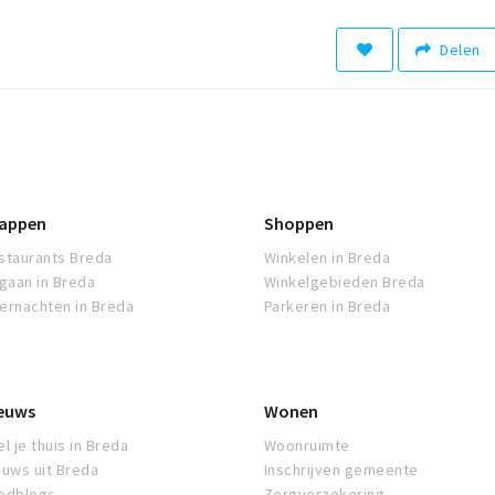
Delen
appen
Shoppen
staurants Breda
Winkelen in Breda
tgaan in Breda
Winkelgebieden Breda
ernachten in Breda
Parkeren in Breda
euws
Wonen
l je thuis in Breda
Woonruimte
euws uit Breda
Inschrijven gemeente
odblogs
Zorgverzekering