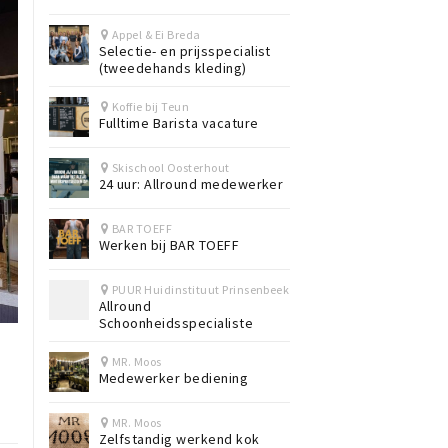
Appel & Ei Breda
Selectie- en prijsspecialist
(tweedehands kleding)
Koffie bij Teun
Fulltime Barista vacature
Skischool Oosterhout
24 uur: Allround medewerker
BAR TOEFF
Werken bij BAR TOEFF
PUUR Huidinstituut Prinsenbeek
Allround
Schoonheidsspecialiste
MR. Moos
Medewerker bediening
MR. Moos
Zelfstandig werkend kok