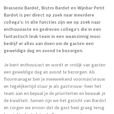
Musea, theaters & podia
Brasserie Bardot, Bistro Bardot en Wijnbar Petit
Uitjes & activiteiten
Bardot is per direct op zoek naar meerdere
Studentenroutes
collega’s: In alle functies zijn we op zoek naar
Natuurgebieden
enthousiaste en gedreven collega’s die in een
fantastisch leuk team in een waanzinnig mooi
Party pics
bedrijf er alles aan doen om de gasten een
Eten
geweldige dag en avond te bezorgen.
Drinken
Slapen
Je bent enthousiast en wordt er vrolijk van gasten
Recreatief
een geweldige dag en avond te bezorgen. Als
Winkels
floormanager ben je meewerkend voorman/vrouw
Winkelgebieden
en tegelijkertijd stuur je als gastvrouw- heer het
team aan en bepaal je de prioriteiten en bewaak je
Deals
de kwaliteit. Samen zijn we het gezicht van Bardot
Parkeren
en zorgen we ervoor dat de gast heel graag terug