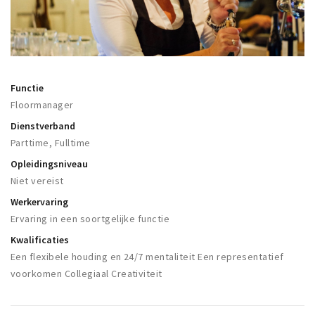
Woonruimte
Inschrijven gemeente
Zorgverzekering
Huisarts en eerste hulp
Functie
Q&A
Floormanager
Dienstverband
KORTING
Parttime, Fulltime
Breda Student Shop
Opleidingsniveau
Draai aan het rad!
Niet vereist
Werkervaring
VRIJE TIJD
Ervaring in een soortgelijke functie
Sport
Kwalificaties
Een flexibele houding en 24/7 mentaliteit Een representatief
Nieuws
voorkomen Collegiaal Creativiteit
Agenda
Bezienswaardigheden