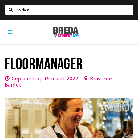
Zoeken
Breda
HOME
Student
Select language
App
STUDEREN
FLOORMANAGER
Voel je thuis in Breda | GoodMood
Welkom in Breda
Geplaatst op 15 maart 2022
Brasserie
Bardot
Studentenverenigingen
Studentenraad
Studentenroutes
New in town? Check FAQ!
WONEN