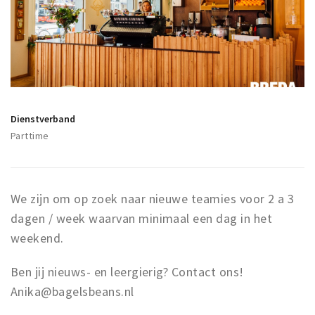
Woonruimte
Inschrijven gemeente
Zorgverzekering
Huisarts en eerste hulp
Q&A
Dienstverband
KORTING
Parttime
Breda Student Shop
Draai aan het rad!
We zijn om op zoek naar nieuwe teamies voor 2 a 3
VRIJE TIJD
dagen / week waarvan minimaal een dag in het
Sport
weekend.
Nieuws
Ben jij nieuws- en leergierig? Contact ons!
Agenda
Anika@bagelsbeans.nl
Bezienswaardigheden