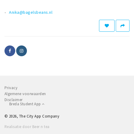
Musea, theaters & podia
Anika@bagelsbeans.nl
Uitjes & activiteiten
Studentenroutes
Natuurgebieden
Party pics
Eten
Drinken
Slapen
Recreatief
Privacy
Winkels
Algemene voorwaarden
Disclaimer
Winkelgebieden
Breda Student App
Deals
© 2026, The City App Company
Parkeren
Realisatie door Beer n tea