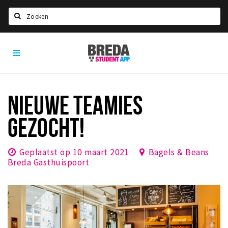
Zoeken
Breda
HOME
Student
Select language
App
STUDEREN
NIEUWE TEAMIES
Voel je thuis in Breda | GoodMood
GEZOCHT!
Welkom in Breda
Studentenverenigingen
Geplaatst op 10 maart 2021
Bagels & Beans
Studentenraad
Breda Gasthuispoort
Studentenroutes
New in town? Check FAQ!
WONEN