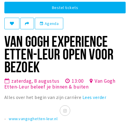
Woonruimte
Bestel tickets
Inschrijven gemeente
Zorgverzekering
Agenda
event
Huisarts en eerste hulp
VAN GOGH EXPERIENCE
Q&A
ETTEN-LEUR OPEN VOOR
KORTING
BEZOEK
Breda Student Shop
Draai aan het rad!
zaterdag, 8 augustus
13:00
Van Gogh
Etten-Leur beleef je binnen & buiten
VRIJE TIJD
Sport
Alles over het begin van zijn carrière
Lees verder
Nieuws
Agenda
www.vangoghetten-leur.nl
Bezienswaardigheden