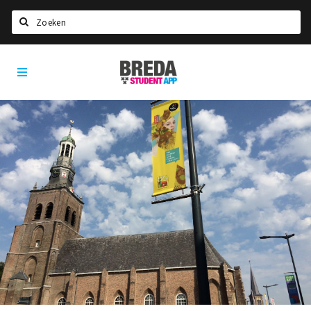
Zoeken
Breda
HOME
Student
Select language
App
STUDEREN
Voel je thuis in Breda | GoodMood
Welkom in Breda
Studentenverenigingen
Studentenraad
Studentenroutes
New in town? Check FAQ!
WONEN