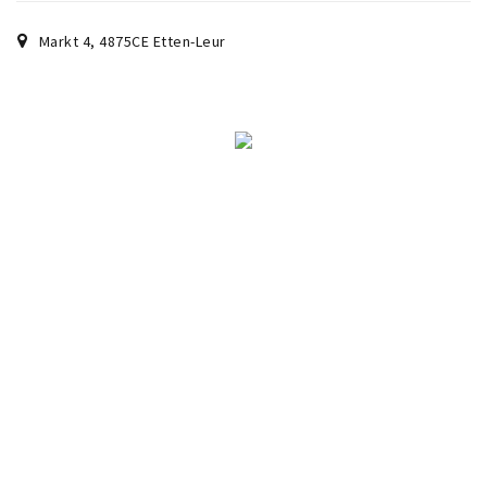
Musea, theaters & podia
Markt 4
,
4875CE
Etten-Leur
Uitjes & activiteiten
Studentenroutes
Natuurgebieden
Party pics
Eten
Drinken
Slapen
Recreatief
Winkels
Winkelgebieden
Deals
Parkeren