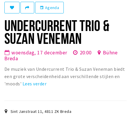
Woonruimte
Agenda
event
Inschrijven gemeente
UNDERCURRENT TRIO &
Zorgverzekering
Huisarts en eerste hulp
SUZAN VENEMAN
Q&A
woensdag, 17 december
20:00
Bühne
KORTING
Breda
Breda Student Shop
De muziek van Undercurrent Trio & Suzan Veneman biedt
Draai aan het rad!
een grote verscheidenheid aan verschillende stijlen en
'moods'
Lees verder
VRIJE TIJD
Sport
Nieuws
Sint Janstraat 11
,
4811 ZK
Breda
Agenda
Bezienswaardigheden