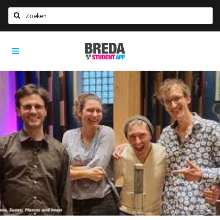
Zoeken
Breda
HOME
Student
Select language
App
STUDEREN
Voel je thuis in Breda | GoodMood
Welkom in Breda
Studentenverenigingen
Studentenraad
Studentenroutes
New in town? Check FAQ!
WONEN