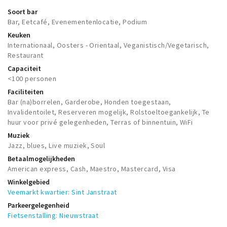
Musea, theaters & podia
Soort bar
Bar, Eetcafé, Evenementenlocatie, Podium
Uitjes & activiteiten
Keuken
Studentenroutes
Internationaal, Oosters - Orientaal, Veganistisch/Vegetarisch,
Restaurant
Natuurgebieden
Capaciteit
Party pics
<100 personen
Eten
Faciliteiten
Bar (na)borrelen, Garderobe, Honden toegestaan,
Drinken
Invalidentoilet, Reserveren mogelijk, Rolstoeltoegankelijk, Te
Slapen
huur voor privé gelegenheden, Terras of binnentuin, WiFi
Muziek
Recreatief
Jazz, blues, Live muziek, Soul
Winkels
Betaalmogelijkheden
American express, Cash, Maestro, Mastercard, Visa
Winkelgebieden
Winkelgebied
Deals
Veemarkt kwartier: Sint Janstraat
Parkeren
Parkeergelegenheid
Fietsenstalling: Nieuwstraat