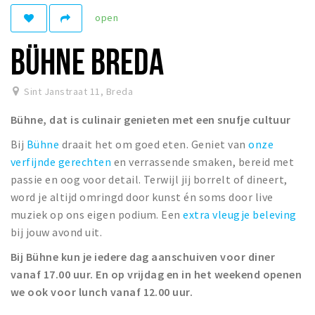
Woonruimte
open
Inschrijven gemeente
BÜHNE BREDA
Zorgverzekering
Huisarts en eerste hulp
Sint Janstraat 11
,
Breda
Q&A
Bühne, dat is culinair genieten met een snufje cultuur
KORTING
Bij
Bühne
draait het om goed eten. Geniet van
onze
Breda Student Shop
verfijnde gerechten
en verrassende smaken, bereid met
Draai aan het rad!
passie en oog voor detail. Terwijl jij borrelt of dineert,
word je altijd omringd door kunst én soms door live
VRIJE TIJD
muziek op ons eigen podium. Een
extra vleugje beleving
bij jouw avond uit.
Sport
Bij Bühne kun je iedere dag aanschuiven voor diner
Nieuws
vanaf 17.00 uur. En op vrijdag en in het weekend openen
Agenda
we ook voor lunch vanaf 12.00 uur.
Bezienswaardigheden