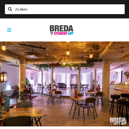
Zoeken
Breda
HOME
Student
Select language
App
STUDEREN
Voel je thuis in Breda | GoodMood
Welkom in Breda
Studentenverenigingen
Studentenraad
Studentenroutes
New in town? Check FAQ!
WONEN