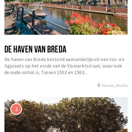
Musea, theaters & podia
Uitjes & activiteiten
Studentenroutes
Natuurgebieden
Party pics
DE HAVEN VAN BREDA
Eten
De haven van Breda bestond aanvankelijk uit een los- en
Drinken
ligplaats op het einde van de Vismarktstraat, waar ook
Slapen
de oude vishal is. Tussen 1552 en 1563...
Recreatief
Haven, Breda
Winkels
Winkelgebieden
Deals
Parkeren