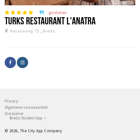
gesloten
restaurant
TURKS RESTAURANT L'ANATRA
Nieuweweg 75 , Breda
Privacy
Algemene voorwaarden
Disclaimer
Breda Student App
© 2026, The City App Company