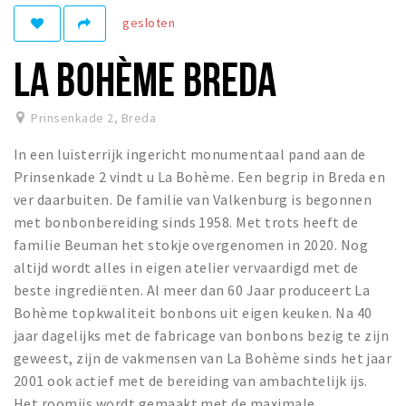
Woonruimte
gesloten
Inschrijven gemeente
LA BOHÈME BREDA
Zorgverzekering
Huisarts en eerste hulp
Prinsenkade 2
,
Breda
Q&A
In een luisterrijk ingericht monumentaal pand aan de
KORTING
Prinsenkade 2 vindt u La Bohème. Een begrip in Breda en
Breda Student Shop
ver daarbuiten. De familie van Valkenburg is begonnen
met bonbonbereiding sinds 1958. Met trots heeft de
Draai aan het rad!
familie Beuman het stokje overgenomen in 2020. Nog
altijd wordt alles in eigen atelier vervaardigd met de
VRIJE TIJD
beste ingrediënten. Al meer dan 60 Jaar produceert La
Sport
Bohème topkwaliteit bonbons uit eigen keuken. Na 40
Nieuws
jaar dagelijks met de fabricage van bonbons bezig te zijn
geweest, zijn de vakmensen van La Bohème sinds het jaar
Agenda
2001 ook actief met de bereiding van ambachtelijk ijs.
Bezienswaardigheden
Het roomijs wordt gemaakt met de maximale