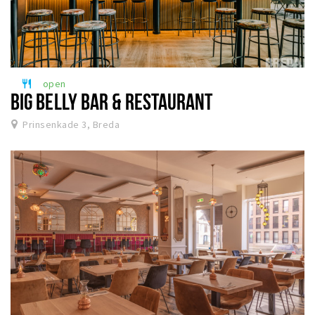
open
restaurant
BIG BELLY BAR & RESTAURANT
Prinsenkade 3, Breda