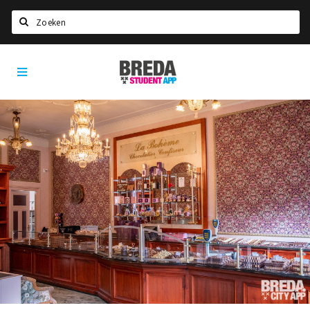
Zoeken
Breda
HOME
Student
Select language
App
STUDEREN
Voel je thuis in Breda | GoodMood
Welkom in Breda
Studentenverenigingen
Studentenraad
Studentenroutes
New in town? Check FAQ!
WONEN