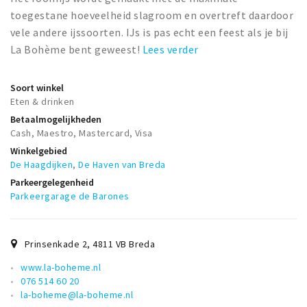
Musea, theaters & podia
toegestane hoeveelheid slagroom en overtreft daardoor
Uitjes & activiteiten
vele andere ijssoorten. IJs is pas echt een feest als je bij
La Bohème bent geweest!
Lees verder
Studentenroutes
Natuurgebieden
Soort winkel
Party pics
Eten & drinken
Eten
Betaalmogelijkheden
Cash, Maestro, Mastercard, Visa
Drinken
Winkelgebied
Slapen
De Haagdijken
,
De Haven van Breda
Parkeergelegenheid
Recreatief
Parkeergarage de Barones
Winkels
Winkelgebieden
Prinsenkade 2
,
4811 VB
Breda
Deals
www.la-boheme.nl
Parkeren
076 514 60 20
la-boheme@la-boheme.nl