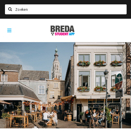
Zoeken
Breda
HOME
Student
Select language
App
STUDEREN
Voel je thuis in Breda | GoodMood
Welkom in Breda
Studentenverenigingen
Studentenraad
Studentenroutes
New in town? Check FAQ!
WONEN