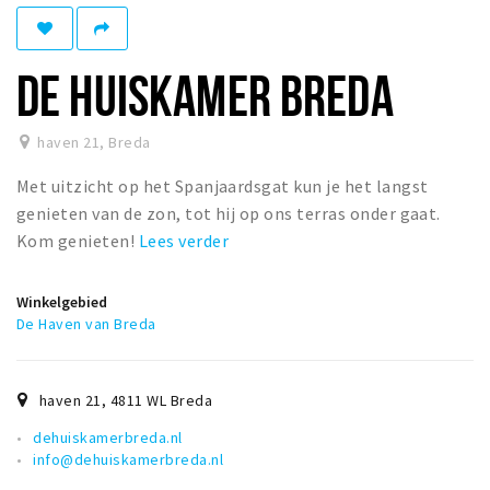
Woonruimte
Inschrijven gemeente
DE HUISKAMER BREDA
Zorgverzekering
Huisarts en eerste hulp
haven 21
,
Breda
Q&A
Met uitzicht op het Spanjaardsgat kun je het langst
KORTING
genieten van de zon, tot hij op ons terras onder gaat.
Breda Student Shop
Kom genieten!
Lees verder
Draai aan het rad!
Winkelgebied
De Haven van Breda
VRIJE TIJD
Sport
Nieuws
haven 21
,
4811 WL
Breda
Agenda
dehuiskamerbreda.nl
info@dehuiskamerbreda.nl
Bezienswaardigheden