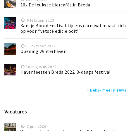
Inloggen
16x De leukste biercafés in Breda
6 februari 2023
Kantje Boord Festival tijdens carnaval maakt zich
op voor ‘’vetste editie ooit’’
11 oktober 2022
Opening Winterhaven
10 augustus 2022
Havenfeesten Breda 2022: 3-daags festival
Bekijk meer nieuws
add
Vacatures
3 juni 2026