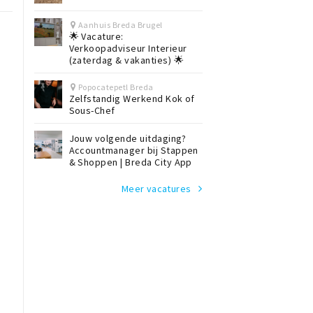
Aanhuis Breda Brugel
🌟 Vacature:
Verkoopadviseur Interieur
(zaterdag & vakanties) 🌟
Popocatepetl Breda
Zelfstandig Werkend Kok of
Sous-Chef
Jouw volgende uitdaging?
Accountmanager bij Stappen
& Shoppen | Breda City App
Meer vacatures