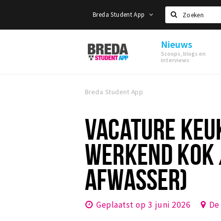
Breda Student App
Zoeken
Nieuws
Breda
Scoops, blogs en
Student
interviews
App
Breda Student App
VACATURE KEU
WERKEND KOK 
AFWASSER)
Geplaatst op 3 juni 2026
De