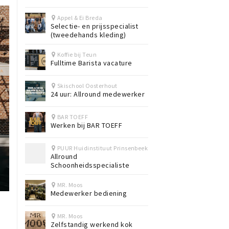
Appel & Ei Breda
Selectie- en prijsspecialist
(tweedehands kleding)
Koffie bij Teun
Fulltime Barista vacature
Skischool Oosterhout
24 uur: Allround medewerker
BAR TOEFF
Werken bij BAR TOEFF
PUUR Huidinstituut Prinsenbeek
Allround
Schoonheidsspecialiste
MR. Moos
Medewerker bediening
MR. Moos
Zelfstandig werkend kok