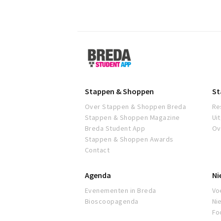
Breda
Student
App
Stappen & Shoppen
St
Over Stappen & Shoppen Breda
Re
Stappen & Shoppen Magazine
Ui
Breda Student App
Ov
Stappen & Shoppen Awards
Contact
Agenda
Ni
Evenementen in Breda
Voe
Bioscoopagenda
Ni
Fo