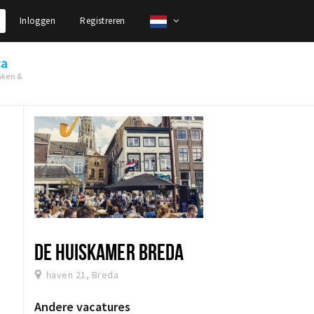
Inloggen
Registreren
ca
nken &
DE HUISKAMER BREDA
haven 21, Breda
Andere vacatures