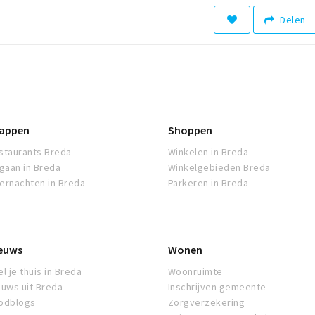
Delen
appen
Shoppen
staurants Breda
Winkelen in Breda
tgaan in Breda
Winkelgebieden Breda
ernachten in Breda
Parkeren in Breda
euws
Wonen
l je thuis in Breda
Woonruimte
euws uit Breda
Inschrijven gemeente
odblogs
Zorgverzekering