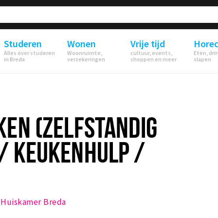
Studeren
Wonen
Vrije tijd
Hore
Alles over studeren
Woonruimte,
cultuur, events,
Eten, dri
in Breda
verzekeringen
shoppen en meer
slapen
KEN (ZELFSTANDIG
/ KEUKENHULP /
 Huiskamer Breda