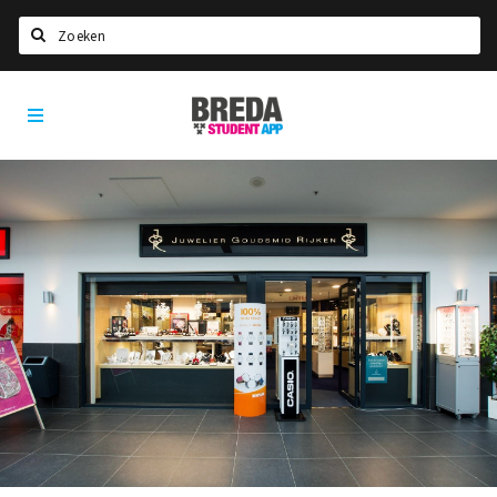
Zoeken
Breda
HOME
Student
Select language
App
STUDEREN
Voel je thuis in Breda | GoodMood
Welkom in Breda
Studentenverenigingen
Studentenraad
Studentenroutes
New in town? Check FAQ!
WONEN