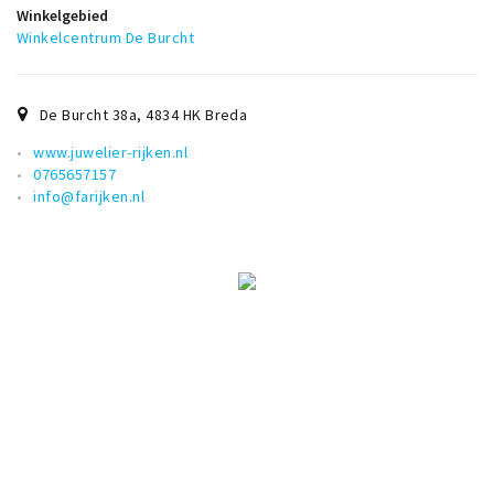
Musea, theaters & podia
Winkelgebied
Winkelcentrum De Burcht
Uitjes & activiteiten
Studentenroutes
De Burcht 38a
,
4834 HK
Breda
Natuurgebieden
www.juwelier-rijken.nl
Party pics
0765657157
Eten
info@farijken.nl
Drinken
Slapen
Recreatief
Winkels
Winkelgebieden
Deals
Parkeren