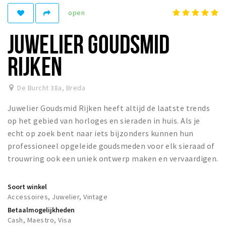
Woonruimte
open
Inschrijven gemeente
JUWELIER GOUDSMID
Zorgverzekering
Huisarts en eerste hulp
RIJKEN
Q&A
De Burcht 38a
,
Breda
KORTING
Juwelier Goudsmid Rijken heeft altijd de laatste trends
Breda Student Shop
op het gebied van horloges en sieraden in huis. Als je
Draai aan het rad!
echt op zoek bent naar iets bijzonders kunnen hun
professioneel opgeleide goudsmeden voor elk sieraad of
VRIJE TIJD
trouwring ook een uniek ontwerp maken en vervaardigen.
Sport
Nieuws
Soort winkel
Accessoires, Juwelier, Vintage
Agenda
Betaalmogelijkheden
Bezienswaardigheden
Cash, Maestro, Visa