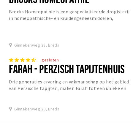
Brocks Homeopathie is een gespecialiseerde drogisterij
in homeopathische- en kruidengeneesmiddelen,
vitamines en voedingssupplementen. Voor geneeskra...
Ginnekenweg 28, Breda
gesloten
FARAH - PERZISCH TAPIJTENHUIS
Drie generaties ervaring en vakmanschap op het gebied
van Perzische tapijten, maken Farah tot een unieke en
goed gesorteerde speciaalzaak. Door het de...
Ginnekenweg 29, Breda