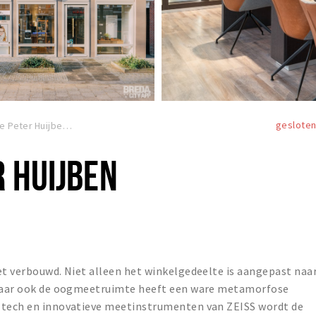
geslote
Eyecare Peter Huijben
 HUIJBEN
et verbouwd. Niet alleen het winkelgedeelte is aangepast naa
r maar ook de oogmeetruimte heeft een ware metamorfose
h tech en innovatieve meetinstrumenten van ZEISS wordt de