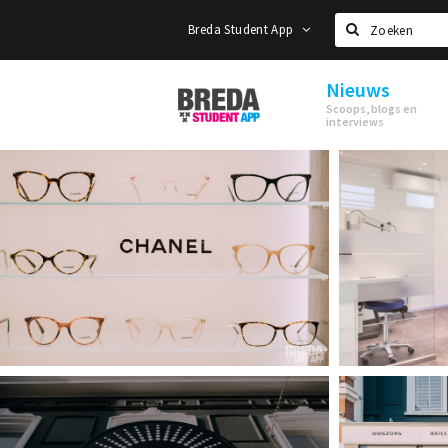
Breda Student App
Zoeken
Nieuws
Breda
Scoops, blogs en
Student
interviews
App