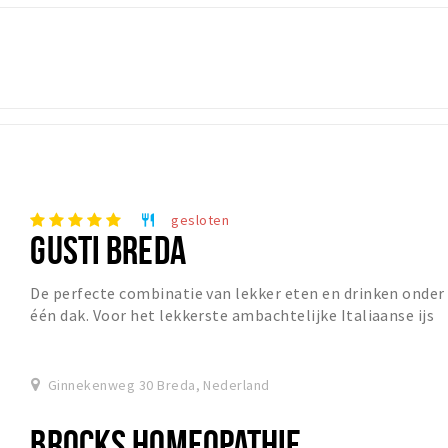
gesloten
restaurant
GUSTI BREDA
De perfecte combinatie van lekker eten en drinken onder
één dak. Voor het lekkerste ambachtelijke Italiaanse ijs
(voorheen Toetie Froetie) en lunch va...
Ginnekenweg 30 Breda, Nederland
BROCKS HOMEOPATHIE