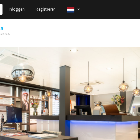
Inloggen
Registreren
ca
nken &