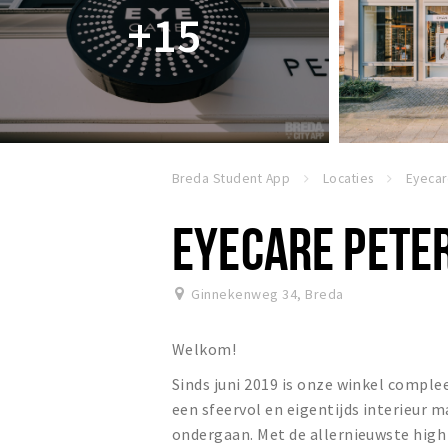
+15
Breda Student App
Locaties
EYECARE PETER
Ginnekenweg 34
,
Breda
Welkom!
Sinds juni 2019 is onze winkel comple
een sfeervol en eigentijds interieu
ondergaan. Met de allernieuwste hig