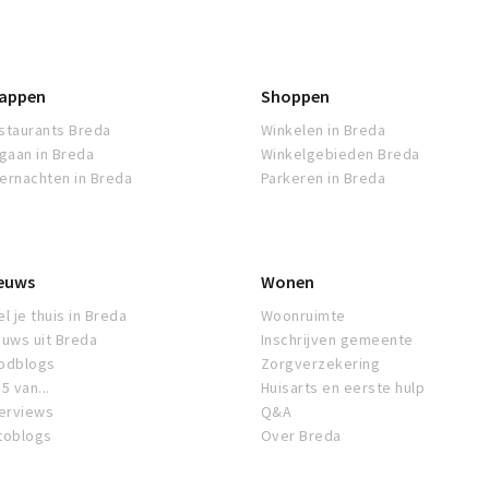
appen
Shoppen
staurants Breda
Winkelen in Breda
tgaan in Breda
Winkelgebieden Breda
ernachten in Breda
Parkeren in Breda
euws
Wonen
l je thuis in Breda
Woonruimte
euws uit Breda
Inschrijven gemeente
odblogs
Zorgverzekering
5 van...
Huisarts en eerste hulp
terviews
Q&A
toblogs
Over Breda