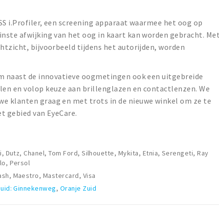
.
SS i.Profiler, een screening apparaat waarmee het oog op
nste afwijking van het oog in kaart kan worden gebracht. Me
tzicht, bijvoorbeeld tijdens het autorijden, worden
am naast de innovatieve oogmetingen ook een uitgebreide
en en volop keuze aan brillenglazen en contactlenzen. We
e klanten graag en met trots in de nieuwe winkel om ze te
et gebied van EyeCare.
i, Dutz, Chanel, Tom Ford, Silhouette, Mykita, Etnia, Serengeti, Ray
lo, Persol
sh, Maestro, Mastercard, Visa
Zuid: Ginnekenweg
,
Oranje Zuid