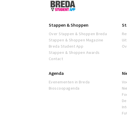
Breda
Student
App
Stappen & Shoppen
St
Over Stappen & Shoppen Breda
Re
Stappen & Shoppen Magazine
Ui
Breda Student App
Ov
Stappen & Shoppen Awards
Contact
Agenda
Ni
Evenementen in Breda
Voe
Bioscoopagenda
Ni
Fo
De 
In
Fo