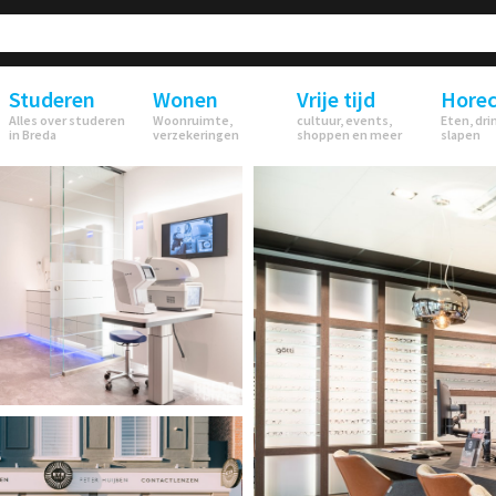
Studeren
Wonen
Vrije tijd
Hore
Alles over studeren
Woonruimte,
cultuur, events,
Eten, dri
in Breda
verzekeringen
shoppen en meer
slapen