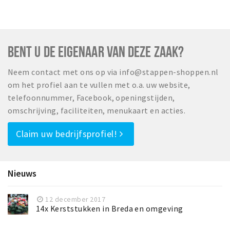
Musea, theaters & podia
Uitjes & activiteiten
Studentenroutes
BENT U DE EIGENAAR VAN DEZE ZAAK?
Natuurgebieden
Neem contact met ons op via info@stappen-shoppen.nl
Party pics
om het profiel aan te vullen met o.a. uw website,
Eten
telefoonnummer, Facebook, openingstijden,
Drinken
omschrijving, faciliteiten, menukaart en acties.
Slapen
Claim uw bedrijfsprofiel!
Recreatief
Winkels
Winkelgebieden
Nieuws
Deals
12 december 2017
Parkeren
14x Kerststukken in Breda en omgeving