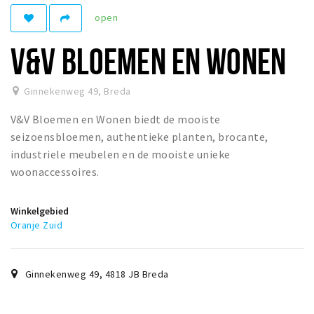
Woonruimte
open
Inschrijven gemeente
V&V BLOEMEN EN WONEN
Zorgverzekering
Huisarts en eerste hulp
Ginnekenweg 49
,
Breda
Q&A
V&V Bloemen en Wonen biedt de mooiste
KORTING
seizoensbloemen, authentieke planten, brocante,
Breda Student Shop
industriele meubelen en de mooiste unieke
woonaccessoires.
Draai aan het rad!
Winkelgebied
VRIJE TIJD
Oranje Zuid
Sport
Nieuws
Ginnekenweg 49
,
4818 JB
Breda
Agenda
Bezienswaardigheden