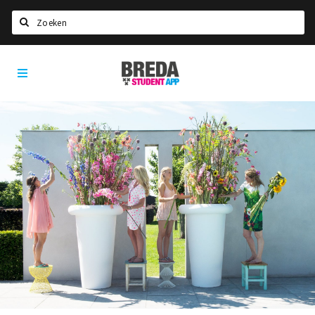
Zoeken
Breda
HOME
Student
Select language
App
STUDEREN
Voel je thuis in Breda | GoodMood
Welkom in Breda
Studentenverenigingen
Studentenraad
Studentenroutes
New in town? Check FAQ!
WONEN