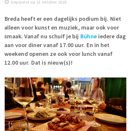
Woonruimte
Geplaatst op 21 oktober 2025
Inschrijven gemeente
Breda heeft er een dagelijks podium bij. Niet
Zorgverzekering
alleen voor kunst en muziek, maar ook voor
Huisarts en eerste hulp
smaak. Vanaf nu schuif je bij
Bühne
iedere dag
Q&A
aan voor diner vanaf 17.00 uur. En in het
weekend openen ze ook voor lunch vanaf
KORTING
12.00 uur. Dat is nieuw(s)!
Breda Student Shop
Draai aan het rad!
VRIJE TIJD
Sport
Nieuws
Agenda
Bezienswaardigheden