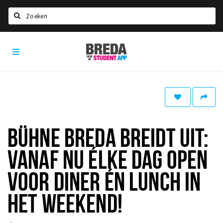
Zoeken
Breda
HOME
Student
Select language
App
STUDEREN
Voel je thuis in Breda | GoodMood
Welkom in Breda
BÜHNE BREDA BREIDT UIT:
Studentenverenigingen
VANAF NU ÉLKE DAG OPEN
Studentenraad
Studentenroutes
VOOR DINER ÉN LUNCH IN
New in town? Check FAQ!
HET WEEKEND!
WONEN