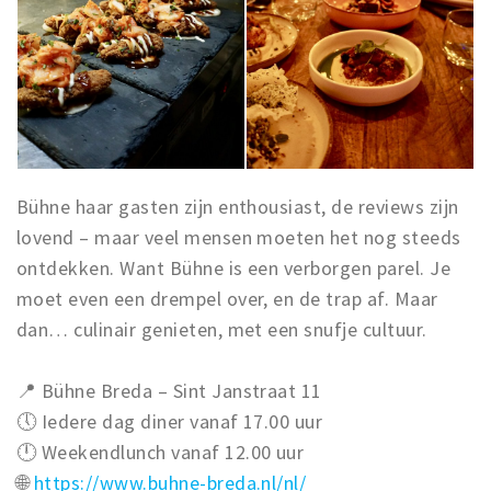
Bühne haar gasten zijn enthousiast, de reviews zijn
lovend – maar veel mensen moeten het nog steeds
ontdekken. Want Bühne is een verborgen parel. Je
moet even een drempel over, en de trap af. Maar
dan… culinair genieten, met een snufje cultuur.
📍 Bühne Breda – Sint Janstraat 11
🕔 Iedere dag diner vanaf 17.00 uur
🕛 Weekendlunch vanaf 12.00 uur
🌐
https://www.buhne-breda.nl/nl/