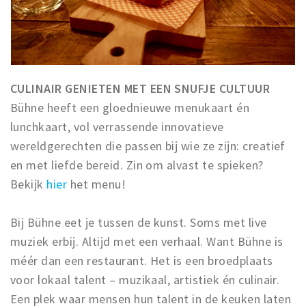
Musea, theaters & podia
Uitjes & activiteiten
Studentenroutes
Natuurgebieden
CULINAIR GENIETEN MET EEN SNUFJE CULTUUR
Party pics
Bühne heeft een gloednieuwe menukaart én
Eten
lunchkaart, vol verrassende innovatieve
Drinken
wereldgerechten die passen bij wie ze zijn: creatief
Slapen
en met liefde bereid. Zin om alvast te spieken?
Bekijk
hier
het menu!
Recreatief
Winkels
Bij Bühne eet je tussen de kunst. Soms met live
Winkelgebieden
muziek erbij. Altijd met een verhaal. Want Bühne is
Deals
méér dan een restaurant. Het is een broedplaats
Parkeren
voor lokaal talent – muzikaal, artistiek én culinair.
Een plek waar mensen hun talent in de keuken laten