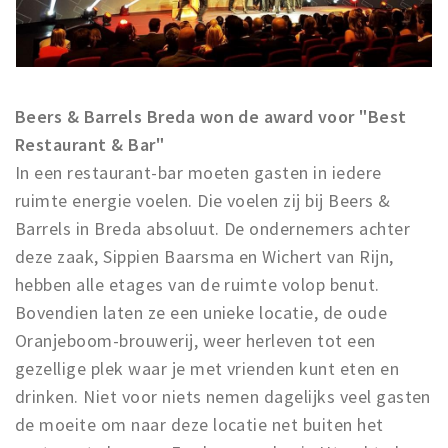
Musea, theaters & podia
Uitjes & activiteiten
Studentenroutes
Natuurgebieden
Beers & Barrels Breda won de award voor "Best
Restaurant & Bar"
Party pics
In een restaurant-bar moeten gasten in iedere
Eten
ruimte energie voelen. Die voelen zij bij Beers &
Drinken
Barrels in Breda absoluut. De ondernemers achter
Slapen
deze zaak, Sippien Baarsma en Wichert van Rijn,
Recreatief
hebben alle etages van de ruimte volop benut.
Winkels
Bovendien laten ze een unieke locatie, de oude
Winkelgebieden
Oranjeboom-brouwerij, weer herleven tot een
gezellige plek waar je met vrienden kunt eten en
Deals
drinken. Niet voor niets nemen dagelijks veel gasten
Parkeren
de moeite om naar deze locatie net buiten het