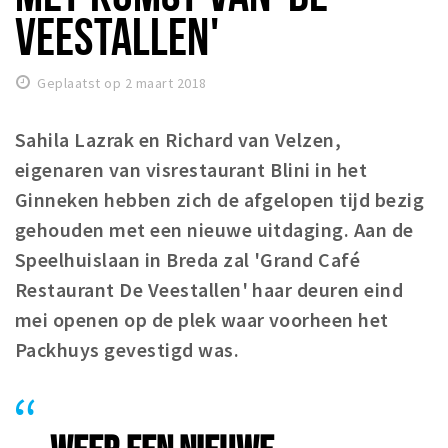
Woonruimte
VEESTALLEN'
Inschrijven gemeente
Zorgverzekering
Geplaatst op 2 maart 2018
Huisarts en eerste hulp
Q&A
Sahila Lazrak en Richard van Velzen,
eigenaren van visrestaurant Blini in het
KORTING
Ginneken hebben zich de afgelopen tijd bezig
Breda Student Shop
gehouden met een nieuwe uitdaging. Aan de
Draai aan het rad!
Speelhuislaan in Breda zal 'Grand Café
Restaurant De Veestallen' haar deuren eind
VRIJE TIJD
mei openen op de plek waar voorheen het
Sport
Packhuys gevestigd was.
Nieuws
Agenda
Bezienswaardigheden