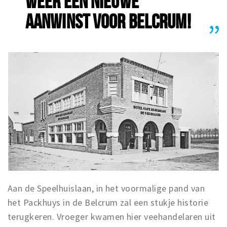
WEER EEN NIEUWE
Musea, theaters & podia
AANWINST VOOR BELCRUM!
Uitjes & activiteiten
Studentenroutes
Natuurgebieden
Party pics
Eten
Drinken
Slapen
Recreatief
Winkels
Winkelgebieden
Deals
Aan de Speelhuislaan, in het voormalige pand van
het Packhuys in de Belcrum zal een stukje historie
Parkeren
terugkeren. Vroeger kwamen hier veehandelaren uit