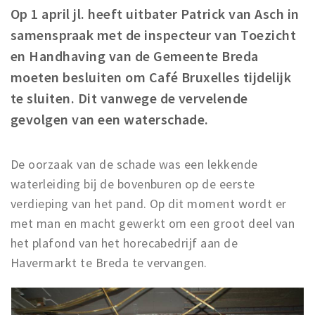
Woonruimte
Op 1 april jl. heeft uitbater Patrick van Asch in
Inschrijven gemeente
samenspraak met de inspecteur van Toezicht
Zorgverzekering
en Handhaving van de Gemeente Breda
Huisarts en eerste hulp
moeten besluiten om Café Bruxelles tijdelijk
Q&A
te sluiten. Dit vanwege de vervelende
gevolgen van een waterschade.
KORTING
Breda Student Shop
De oorzaak van de schade was een lekkende
Draai aan het rad!
waterleiding bij de bovenburen op de eerste
verdieping van het pand. Op dit moment wordt er
VRIJE TIJD
met man en macht gewerkt om een groot deel van
Sport
het plafond van het horecabedrijf aan de
Nieuws
Havermarkt te Breda te vervangen.
Agenda
Bezienswaardigheden