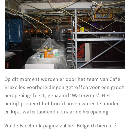
Musea, theaters & podia
Uitjes & activiteiten
Studentenroutes
Natuurgebieden
Party pics
Eten
Drinken
Slapen
Recreatief
Op dit moment worden er door het team van Café
Bruxelles voorbereidingen getroffen voor een groot
Winkels
heropeningsfeest, genaamd ‘Watervrees’. Het
Winkelgebieden
bedrijf probeert het hoofd boven water te houden
Deals
en kijkt watertandend uit naar de heropening.
Parkeren
Via de Facebook-pagina zal het Belgisch biercafé