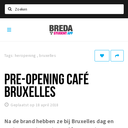
Zoeken
Breda
HOME
Student
Select language
App
STUDEREN
Tags: heropening , bruxelles
Voel je thuis in Breda | GoodMood
Welkom in Breda
PRE-OPENING CAFÉ
Studentenverenigingen
BRUXELLES
Studentenraad
Studentenroutes
Geplaatst op 18 april 2018
New in town? Check FAQ!
Na de brand hebben ze bij Bruxelles dag en
WONEN