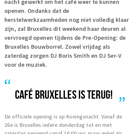
nacht gewerkt om het café weer te kunnen
Woonruimte
openen. Ondanks dat de
Inschrijven gemeente
herstelwerkzaamheden nog niet volledig klaar
Zorgverzekering
zijn, zal Bruxelles dit weekend haar deuren al
Huisarts en eerste hulp
vervroegd openen tijdens de Pre-Opening: de
Q&A
Bruxelles Bouwborrel. Zowel vrijdag als
zaterdag zorgen DJ Boris Smith en DJ Ser-V
KORTING
voor de muziek.
Breda Student Shop
Draai aan het rad!
VRIJE TIJD
CAFÉ BRUXELLES IS TERUG!
Sport
Nieuws
De officiele opening is op Koningsnacht. Vanaf de
Agenda
26e is Bruxelles iedere donderdag tot en met
Bezienswaardigheden
zaterdag geopend vanaf 16:00 uur, maar enkel als