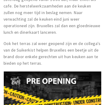
Musea, theaters & podia
cafe. De herstelwerkzaamheden aan de keuken
Uitjes & activiteiten
zullen nog meer tijd in beslag nemen. Naar
Studentenroutes
verwachting zal de keuken eind juni weer
operationeel zijn. Bruxelles zal dan een gloednieuwe
Natuurgebieden
lunch en dinerkaart lanceren.
Party pics
Eten
Ook het terras zal weer geopend zijn en de collega's
Drinken
van de Suikerkist helpen Bruxelles een beetje uit de
Slapen
brand door enkele gerechten uit hun keuken aan te
bieden op het terras.
Recreatief
Winkels
Winkelgebieden
Deals
Parkeren