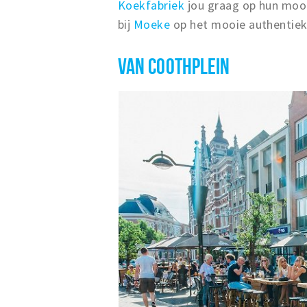
Koekfabriek
jou graag op hun mooie
bij
Moeke
op het mooie authentie
VAN COOTHPLEIN