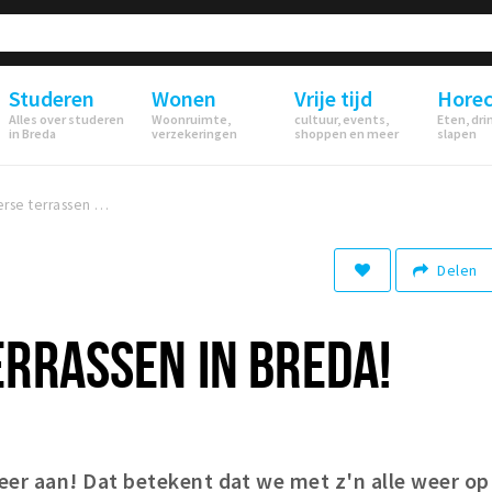
Studeren
Wonen
Vrije tijd
Hore
Alles over studeren
Woonruimte,
cultuur, events,
Eten, dri
in Breda
verzekeringen
shoppen en meer
slapen
7x zomerse terrassen in Breda!
Delen
RRASSEN IN BREDA!
r aan! Dat betekent dat we met z'n alle weer op