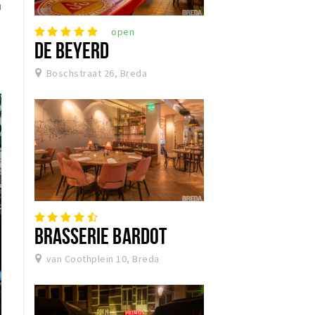
n
open
DE BEYERD
Boschstraat 26, Breda
BRASSERIE BARDOT
van Coothplein 10, Breda