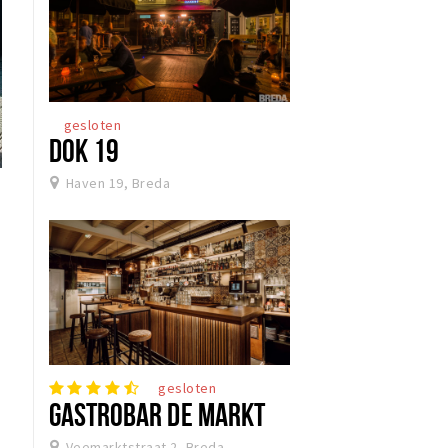
gesloten
DOK 19
Haven 19, Breda
gesloten
GASTROBAR DE MARKT
Veemarktstraat 2, Breda