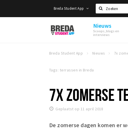
Breda Student App
Zoeken
Nieuws
Breda
Scoops, blogs en
Student
interviews
App
Breda Student App
Nieuws
Tags: terrassen in Breda
7X ZOMERSE TE
Geplaatst op 11 april 2018
De zomerse dagen komen er wee