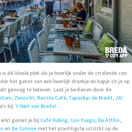
is dé ideale plek als je heerlijk onder de stralende zon
nder het genot van een heerlijk drankje en hapje zit je op
valt genoeg te beleven. Laat je bedienen door de
mSam
,
Zeezicht
,
Barista Café
,
Tapasbar de Markt
,
JA!
's bij
't Hart van Breda
!
rkt geniet je bij
Café Vulling
,
Con Fuego
,
Da Attilio
,
eo
en
De Colonie
met het prachtigste uitzicht op de