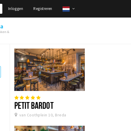
Inloggen
Registreren
ca
nken &
PETIT BARDOT
van Coothplein 10, Breda