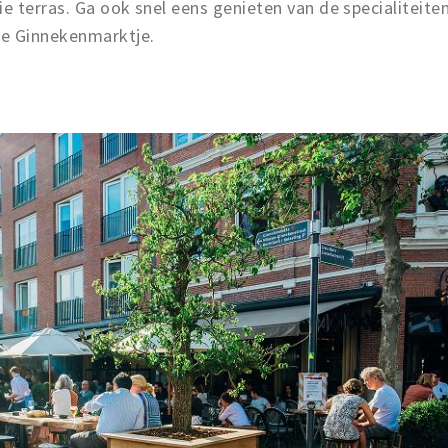
 terras. Ga ook snel eens genieten van de specialiteite
ke Ginnekenmarktje.