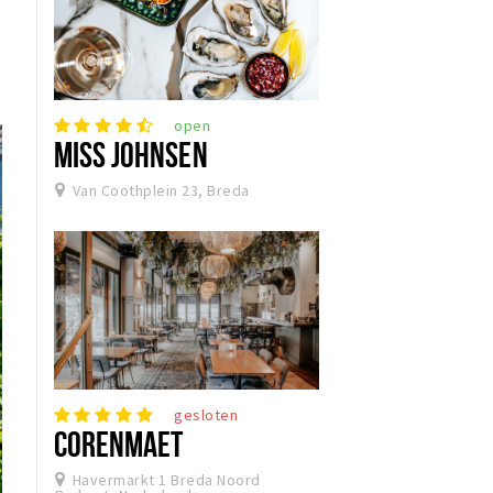
open
MISS JOHNSEN
Van Coothplein 23, Breda
gesloten
CORENMAET
Havermarkt 1 Breda Noord