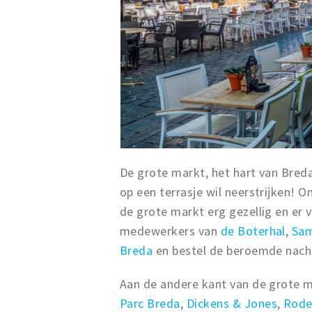
De grote markt, het hart van Breda 
op een terrasje wil neerstrijken! O
de grote markt erg gezellig en er 
medewerkers van
de Boterhal
,
Sa
Breda
en bestel de beroemde nacho
Aan de andere kant van de grote ma
Parc Breda
,
Dickens & Jones
,
Rod