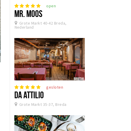
open
MR. MOOS
Grote Markt 40-42 Breda,
Nederland
gesloten
DA ATTILIO
Grote Markt 35-37, Breda