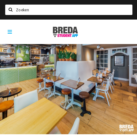
Zoeken
Breda
HOME
Student
Select language
App
STUDEREN
Voel je thuis in Breda | GoodMood
Welkom in Breda
Studentenverenigingen
Studentenraad
Studentenroutes
New in town? Check FAQ!
WONEN