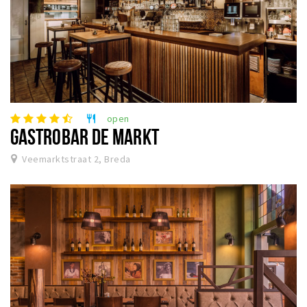
open
restaurant
GASTROBAR DE MARKT
Veemarktstraat 2, Breda