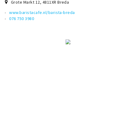
Grote Markt 12
,
4811XR
Breda
Musea, theaters & podia
www.baristacafe.nl/barista-breda
Uitjes & activiteiten
076 750 3980
Studentenroutes
Natuurgebieden
Party pics
Eten
Drinken
Slapen
Recreatief
Winkels
Winkelgebieden
Deals
Parkeren