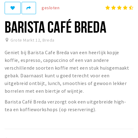
Woonruimte
gesloten
Inschrijven gemeente
BARISTA CAFÉ BREDA
Zorgverzekering
Huisarts en eerste hulp
Grote Markt 12
,
Breda
Q&A
Geniet bij Barista Cafe Breda van een heerlijk kopje
KORTING
koffie, espresso, cappuccino of een van andere
Breda Student Shop
verschillende soorten koffie met een stuk huisgemaakt
gebak. Daarnaast kunt u goed terecht voor een
Draai aan het rad!
uitgebreid ontbijt, lunch, smoothies of gewoon lekker
borrelen met een biertje of wijntje.
VRIJE TIJD
Barista Café Breda verzorgt ook een uitgebreide high-
Sport
tea en koffieworkshops (op reservering).
Nieuws
Agenda
Bezienswaardigheden