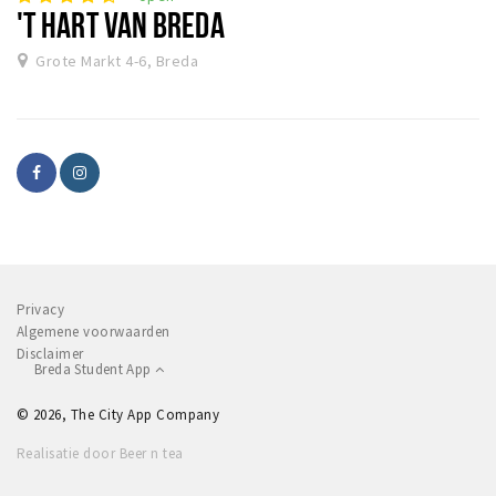
'T HART VAN BREDA
Grote Markt 4-6, Breda
Privacy
Algemene voorwaarden
Disclaimer
Breda Student App
© 2026, The City App Company
Realisatie door Beer n tea