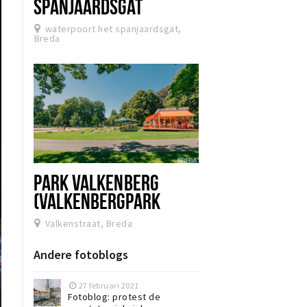
SPANJAARDSGAT
waterpoort het spanjaardsgat,
Breda
PARK VALKENBERG
(VALKENBERGPARK
BREDA)
Valkenstraat, Breda
Andere fotoblogs
27 februari 2021
Fotoblog: protest de