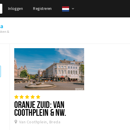
Inloggen
Registreren
ca
nken &
ORANJE ZUID: VAN
COOTHPLEIN & NW.
GINNEKENSTRAAT
Van Coothplein, Breda