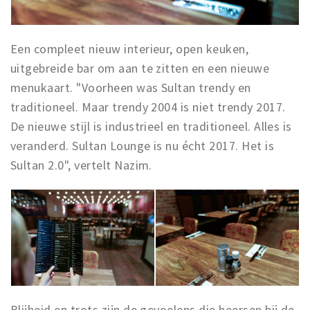
Musea, theaters & podia
Uitjes & activiteiten
Een compleet nieuw interieur, open keuken,
Studentenroutes
uitgebreide bar om aan te zitten en een nieuwe
Natuurgebieden
menukaart. "Voorheen was Sultan trendy en
Party pics
traditioneel. Maar trendy 2004 is niet trendy 2017.
Eten
De nieuwe stijl is industrieel en traditioneel. Alles is
Drinken
veranderd. Sultan Lounge is nu écht 2017. Het is
Sultan 2.0", vertelt Nazim.
Slapen
Recreatief
Winkels
Winkelgebieden
Deals
Parkeren
Blijheid en trots zijn de gevoelens die heersen bij de