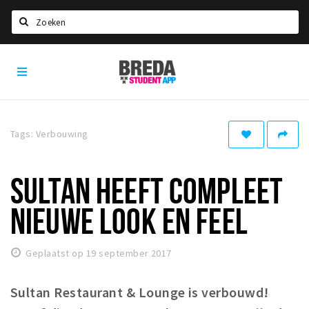
Zoeken
Breda
HOME
Student
Select language
App
STUDEREN
Tags: Verbouwing
Voel je thuis in Breda | GoodMood
Welkom in Breda
SULTAN HEEFT COMPLEET
Studentenverenigingen
NIEUWE LOOK EN FEEL
Studentenraad
Studentenroutes
Geplaatst op 19 september 2017
New in town? Check FAQ!
Sultan Restaurant & Lounge is verbouwd!
WONEN