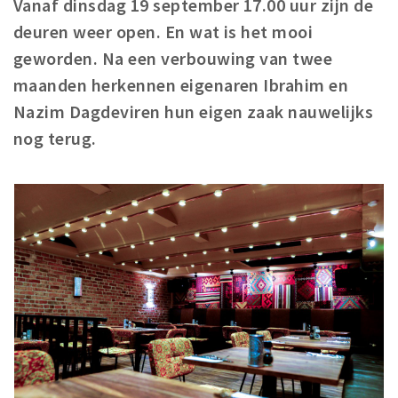
Vanaf dinsdag 19 september 17.00 uur zijn de
Woonruimte
deuren weer open. En wat is het mooi
Inschrijven gemeente
geworden. Na een verbouwing van twee
Zorgverzekering
maanden herkennen eigenaren Ibrahim en
Huisarts en eerste hulp
Nazim Dagdeviren hun eigen zaak nauwelijks
Q&A
nog terug.
KORTING
Breda Student Shop
Draai aan het rad!
VRIJE TIJD
Sport
Nieuws
Agenda
Bezienswaardigheden