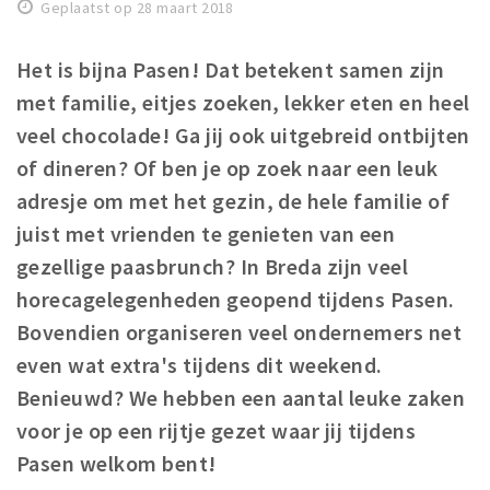
Woonruimte
Geplaatst op 28 maart 2018
Inschrijven gemeente
Het is bijna Pasen! Dat betekent samen zijn
Zorgverzekering
met familie, eitjes zoeken, lekker eten en heel
Huisarts en eerste hulp
veel chocolade! Ga jij ook uitgebreid ontbijten
Q&A
of dineren? Of ben je op zoek naar een leuk
adresje om met het gezin, de hele familie of
KORTING
juist met vrienden te genieten van een
Breda Student Shop
gezellige paasbrunch? In Breda zijn veel
Draai aan het rad!
horecagelegenheden geopend tijdens Pasen.
Bovendien organiseren veel ondernemers net
VRIJE TIJD
even wat extra's tijdens dit weekend.
Sport
Benieuwd? We hebben een aantal leuke zaken
Nieuws
voor je op een rijtje gezet waar jij tijdens
Agenda
Pasen welkom bent!
Bezienswaardigheden