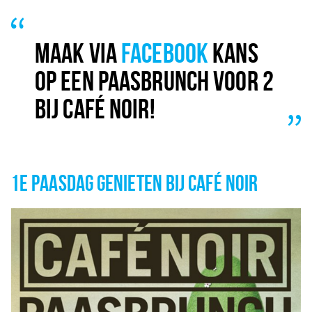
Musea, theaters & podia
Uitjes & activiteiten
MAAK VIA
FACEBOOK
KANS
Studentenroutes
OP EEN PAASBRUNCH VOOR 2
Natuurgebieden
Party pics
BIJ CAFÉ NOIR!
Eten
Drinken
Slapen
1E PAASDAG GENIETEN BIJ CAFÉ NOIR
Recreatief
Winkels
Winkelgebieden
Deals
Parkeren