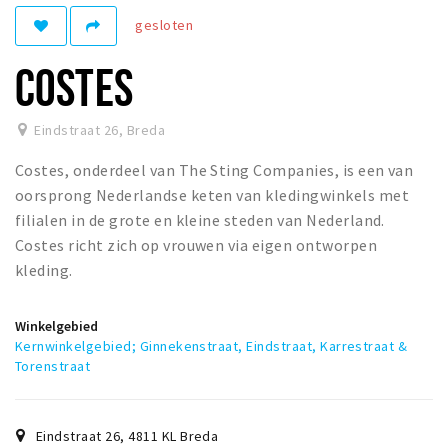
Woonruimte
gesloten
Inschrijven gemeente
COSTES
Zorgverzekering
Huisarts en eerste hulp
Eindstraat 26
,
Breda
Q&A
Costes, onderdeel van The Sting Companies, is een van
KORTING
oorsprong Nederlandse keten van kledingwinkels met
Breda Student Shop
filialen in de grote en kleine steden van Nederland.
Costes richt zich op vrouwen via eigen ontworpen
Draai aan het rad!
kleding.
VRIJE TIJD
Winkelgebied
Sport
Kernwinkelgebied; Ginnekenstraat, Eindstraat, Karrestraat &
Nieuws
Torenstraat
Agenda
Bezienswaardigheden
Eindstraat 26
,
4811 KL
Breda