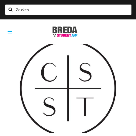
Zoeken
Breda
HOME
Student
Select language
App
STUDEREN
Voel je thuis in Breda | GoodMood
Welkom in Breda
Studentenverenigingen
Studentenraad
Studentenroutes
New in town? Check FAQ!
WONEN