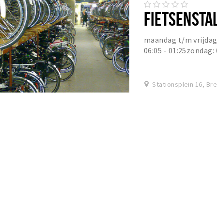
FIETSENSTA
maandag t/m vrijdag: 
06:05 - 01:25zondag:
fietsenstalling is ee
Stationsplein 16, Br