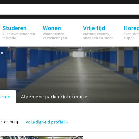
Studeren
Wonen
Vrije tijd
Hore
Alles over studeren
Woonruimte,
cultuur, events,
Eten, dri
in Breda
verzekeringen
shoppen en meer
slapen
en
keren
Algemene parkeerinformatie
rteren op
Volledigheid profiel