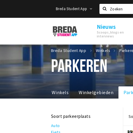
Breda Student App
Zoeken
Nieuws
Breda
Scoops, blogs en
Student
interviews
App
Breda Student App
Winkels
Parker
PARKEREN
Winkels
Winkelgebieden
Par
Soort parkeerplaats
So
Auto
Fiets