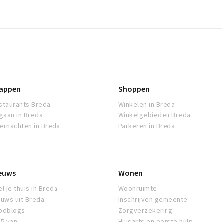
appen
Shoppen
staurants Breda
Winkelen in Breda
tgaan in Breda
Winkelgebieden Breda
ernachten in Breda
Parkeren in Breda
euws
Wonen
l je thuis in Breda
Woonruimte
euws uit Breda
Inschrijven gemeente
odblogs
Zorgverzekering
5 van...
Huisarts en eerste hulp