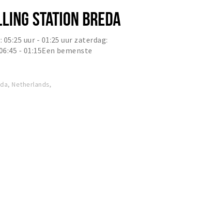
LLING STATION BREDA
05:25 uur - 01:25 uur zaterdag:
 06:45 - 01:15Een bemenste
n stalling waar gedurende de...
eda, Netherlands,