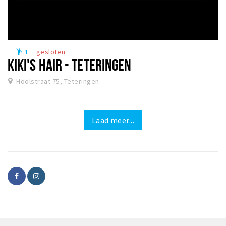
1
gesloten
emoji_people
KIKI'S HAIR - TETERINGEN
Hoolstraat 75, Teteringen
Laad meer...