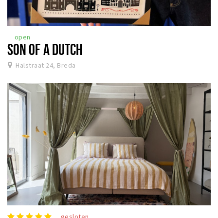
open
SON OF A DUTCH
Halstraat 24, Breda
gesloten