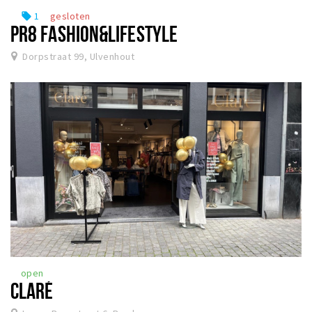
1
gesloten
local_offer
PR8 FASHION&LIFESTYLE
Dorpstraat 99, Ulvenhout
open
CLARÉ