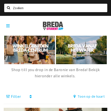
Zoeken
Breda
HOME
Student
Select language
App
STUDEREN
Voel je thuis in Breda | GoodMood
Welkom in Breda
Studentenverenigingen
Shop till you drop in de Baronie van Breda! Bekijk
hieronder alle winkels.
Studentenraad
Studentenroutes
New in town? Check FAQ!
Filter
Toon op de kaart
WONEN