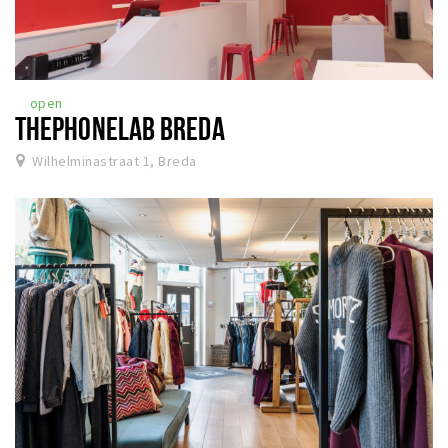
Inloggen
open
THEPHONELAB BREDA
Wilhelminastraat 1, Breda