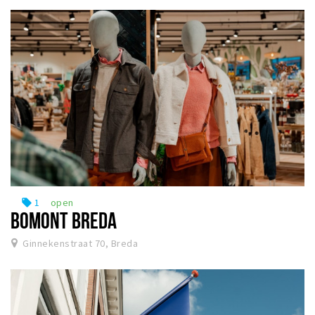
1
open
local_offer
BOMONT BREDA
Ginnekenstraat 70, Breda