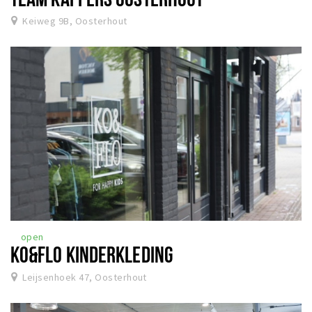
Keiweg 9B, Oosterhout
open
KO&FLO KINDERKLEDING
Leijsenhoek 47, Oosterhout