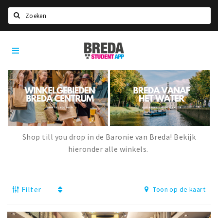
Zoeken
Breda
HOME
Student
Select language
App
STUDEREN
Voel je thuis in Breda | GoodMood
Welkom in Breda
Studentenverenigingen
Shop till you drop in de Baronie van Breda! Bekijk
hieronder alle winkels.
Studentenraad
Studentenroutes
New in town? Check FAQ!
Filter
Toon op de kaart
WONEN