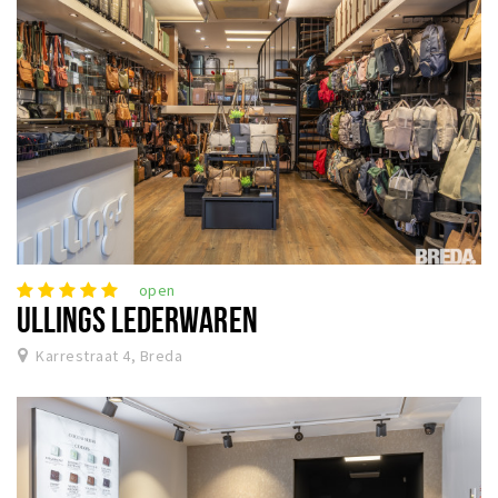
Woonruimte
Inschrijven gemeente
Zorgverzekering
Huisarts en eerste hulp
Q&A
KORTING
Breda Student Shop
Draai aan het rad!
open
ULLINGS LEDERWAREN
VRIJE TIJD
Karrestraat 4, Breda
Sport
Nieuws
Agenda
Bezienswaardigheden