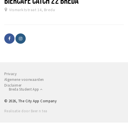
BIERCAFÉ CATCH 22 BREDA
Vismarktstraat 14, Breda
Privacy
Algemene voorwaarden
Disclaimer
Breda Student App
© 2026, The City App Company
Realisatie door Beer n tea