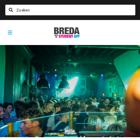
Zoeken
Breda
HOME
Student
Select language
App
STUDEREN
Voel je thuis in Breda | GoodMood
Welkom in Breda
Studentenverenigingen
Studentenraad
Studentenroutes
New in town? Check FAQ!
WONEN