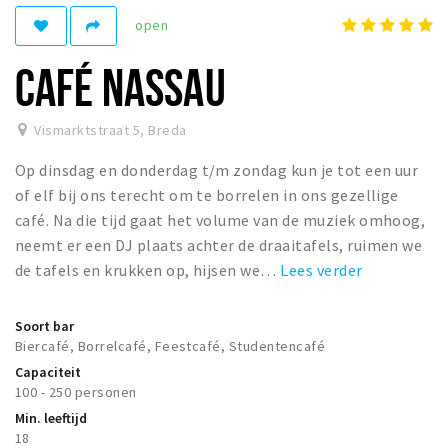
Woonruimte
open
Inschrijven gemeente
CAFÉ NASSAU
Zorgverzekering
Huisarts en eerste hulp
Vismarktstraat 5
,
Breda
Q&A
Op dinsdag en donderdag t/m zondag kun je tot een uur
KORTING
of elf bij ons terecht om te borrelen in ons gezellige
Breda Student Shop
café. Na die tijd gaat het volume van de muziek omhoog,
neemt er een DJ plaats achter de draaitafels, ruimen we
Draai aan het rad!
de tafels en krukken op, hijsen we…
Lees verder
VRIJE TIJD
Soort bar
Sport
Biercafé, Borrelcafé, Feestcafé, Studentencafé
Nieuws
Capaciteit
100 - 250 personen
Agenda
Min. leeftijd
Bezienswaardigheden
18