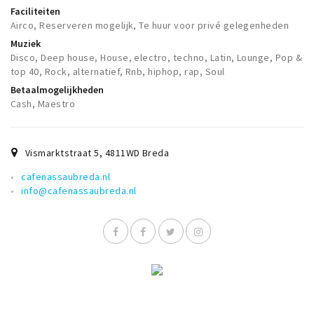
Musea, theaters & podia
Faciliteiten
Airco, Reserveren mogelijk, Te huur voor privé gelegenheden
Uitjes & activiteiten
Muziek
Studentenroutes
Disco, Deep house, House, electro, techno, Latin, Lounge, Pop &
top 40, Rock, alternatief, Rnb, hiphop, rap, Soul
Natuurgebieden
Betaalmogelijkheden
Party pics
Cash, Maestro
Eten
Drinken
Vismarktstraat 5
,
4811WD
Breda
Slapen
cafenassaubreda.nl
Recreatief
info@cafenassaubreda.nl
Winkels
Winkelgebieden
Deals
Parkeren