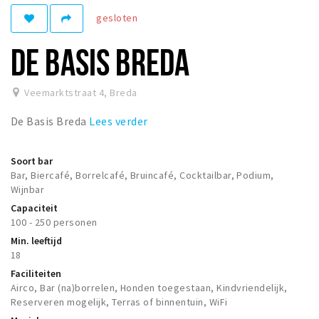
Woonruimte
gesloten
Inschrijven gemeente
DE BASIS BREDA
Zorgverzekering
Huisarts en eerste hulp
Veemarktstraat 4
,
Breda
Q&A
De Basis Breda
Lees verder
KORTING
Breda Student Shop
Soort bar
Bar, Biercafé, Borrelcafé, Bruincafé, Cocktailbar, Podium,
Draai aan het rad!
Wijnbar
Capaciteit
VRIJE TIJD
100 - 250 personen
Sport
Min. leeftijd
18
Nieuws
Faciliteiten
Agenda
Airco, Bar (na)borrelen, Honden toegestaan, Kindvriendelijk,
Reserveren mogelijk, Terras of binnentuin, WiFi
Bezienswaardigheden