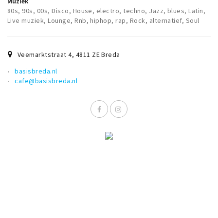
Muziek
Musea, theaters & podia
80s, 90s, 00s, Disco, House, electro, techno, Jazz, blues, Latin,
Live muziek, Lounge, Rnb, hiphop, rap, Rock, alternatief, Soul
Uitjes & activiteiten
Studentenroutes
Natuurgebieden
Veemarktstraat 4
,
4811 ZE
Breda
Party pics
basisbreda.nl
cafe@basisbreda.nl
Eten
Drinken
Slapen
Recreatief
Winkels
Winkelgebieden
Deals
Parkeren