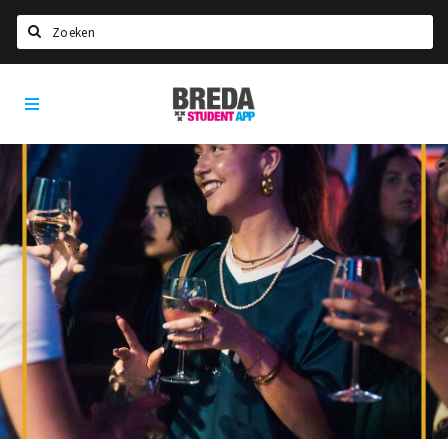
Zoeken
Breda
HOME
Student
Select language
App
STUDEREN
Voel je thuis in Breda | GoodMood
Welkom in Breda
Studentenverenigingen
Studentenraad
Studentenroutes
New in town? Check FAQ!
WONEN