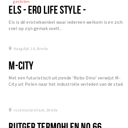
gesloten
ELS - ERO LIFE STYLE -
Els is dé erotiekwinkel waar iedereen welkom is en zich
snel op zijn gemak voelt...
Haagdijk 14, Breda
M-CITY
Met een futuristisch uitziende ‘Robo Dino’ verwijst M­-
City uit Polen naar het industriële verleden van de stad.
In dit stadsdeel stond o.a. de vermaa...
rozemarijnstraat, Breda
RUTGER TERMOHLEN NO.66