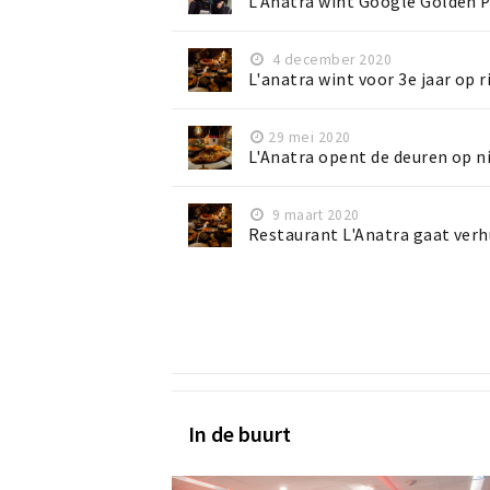
L'Anatra wint Google Golden 
4 december 2020
L'anatra wint voor 3e jaar op ri
29 mei 2020
L'Anatra opent de deuren op n
9 maart 2020
Restaurant L'Anatra gaat ver
In de buurt