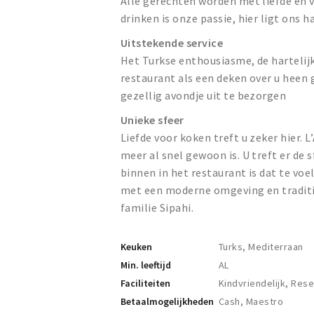
Alle gerechten worden met liefde en
drinken is onze passie, hier ligt ons ha
Uitstekende service
Het Turkse enthousiasme, de hartelijk
restaurant als een deken over u heen 
gezellig avondje uit te bezorgen
Unieke sfeer
Liefde voor koken treft u zeker hier. 
meer al snel gewoon is. U treft er de 
binnen in het restaurant is dat te voe
met een moderne omgeving en traditi
familie Sipahi.
Keuken
Turks, Mediterraan
Min. leeftijd
AL
Faciliteiten
Kindvriendelijk, Res
Betaalmogelijkheden
Cash, Maestro