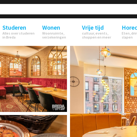
Studeren
Wonen
Vrije tijd
Hore
Alles over studeren
Woonruimte,
cultuur, events,
Eten, dri
in Breda
verzekeringen
shoppen en meer
slapen