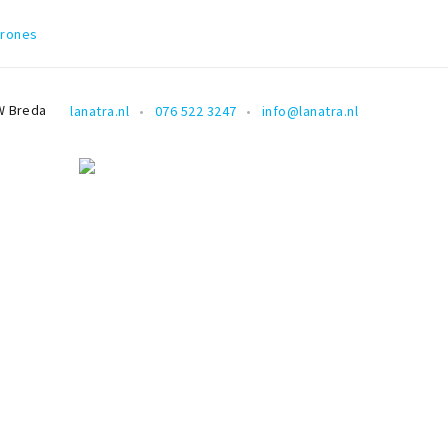
arones
W
Breda
lanatra.nl
076 522 3247
info@lanatra.nl