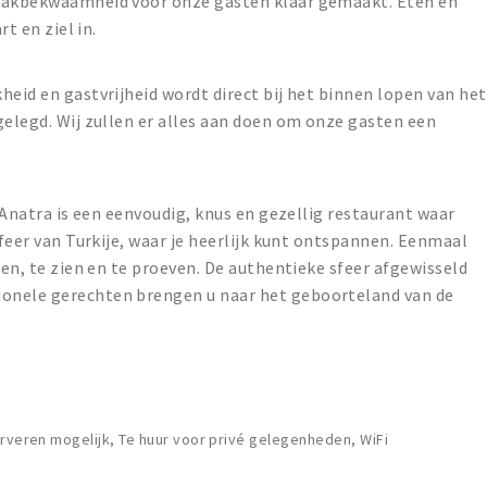
 vakbekwaamheid voor onze gasten klaar gemaakt. Eten en
rt en ziel in.
heid en gastvrijheid wordt direct bij het binnen lopen van het
gelegd. Wij zullen er alles aan doen om onze gasten een
L’Anatra is een eenvoudig, knus en gezellig restaurant waar
sfeer van Turkije, waar je heerlijk kunt ontspannen. Eenmaal
len, te zien en te proeven. De authentieke sfeer afgewisseld
onele gerechten brengen u naar het geboorteland van de
erveren mogelijk, Te huur voor privé gelegenheden, WiFi