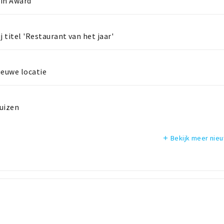
Pin Award
j titel 'Restaurant van het jaar'
ieuwe locatie
huizen
Bekijk meer nie
add