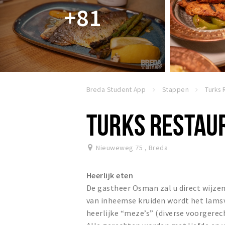
+81
Breda Student App
Stappen
TURKS RESTAU
Nieuweweg 75
,
Breda
Heerlijk eten
De gastheer Osman zal u direct wijzen
van inheemse kruiden wordt het lamsv
heerlijke “meze’s” (diverse voorgerec