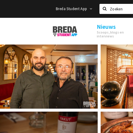
Breda Student App
Zoeken
Nieuws
Breda
Scoops, blogs en
Student
interviews
App