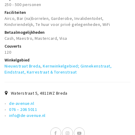
Musea, theaters & podia
250 - 500 personen
Faciliteiten
Uitjes & activiteiten
Airco, Bar (na)borrelen, Garderobe, Invalidentoilet,
Studentenroutes
Kindvriendelijk, Te huur voor privé gelegenheden, WiFi
Betaalmogelijkheden
Natuurgebieden
Cash, Maestro, Mastercard, Visa
Party pics
Couverts
120
Eten
Winkelgebied
Drinken
Nieuwstraat Breda
,
Kernwinkelgebied; Ginnekenstraat,
Slapen
Eindstraat, Karrestraat & Torenstraat
Recreatief
Winkels
Waterstraat 5
,
4811WZ
Breda
Winkelgebieden
de-avenue.nl
076 – 206 5011
Deals
info@de-avenue.nl
Parkeren