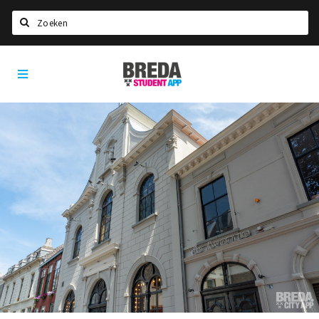
Zoeken
Breda
HOME
Student
Select language
App
STUDEREN
Voel je thuis in Breda | GoodMood
Welkom in Breda
Studentenverenigingen
Studentenraad
Studentenroutes
New in town? Check FAQ!
WONEN