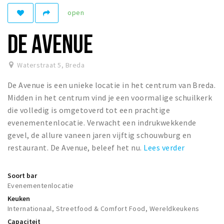
Woonruimte
open
Inschrijven gemeente
DE AVENUE
Zorgverzekering
Huisarts en eerste hulp
Waterstraat 5
,
Breda
Q&A
De Avenue is een unieke locatie in het centrum van Breda.
KORTING
Midden in het centrum vind je een voormalige schuilkerk
Breda Student Shop
die volledig is omgetoverd tot een prachtige
evenementenlocatie. Verwacht een indrukwekkende
Draai aan het rad!
gevel, de allure vaneen jaren vijftig schouwburg en
restaurant. De Avenue, beleef het nu.
Lees verder
VRIJE TIJD
Sport
Soort bar
Nieuws
Evenementenlocatie
Keuken
Agenda
Internationaal, Streetfood & Comfort Food, Wereldkeukens
Bezienswaardigheden
Capaciteit