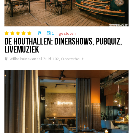
1
gesloten
restaurant
event
DE HOUTHALLEN: DINERSHOWS, PUBQUIZ,
LIVEMUZIEK
Wilhelminakanaal Zuid 102, Oosterhout