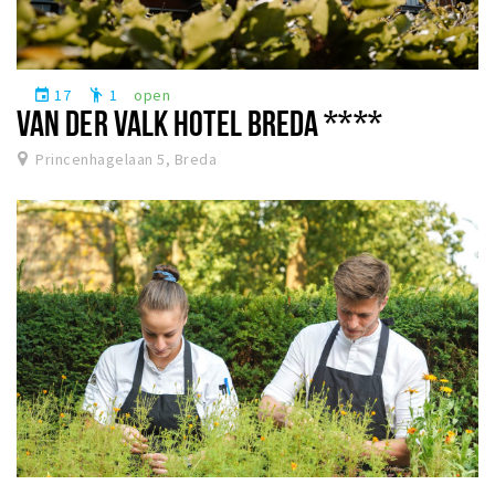
17
1
open
event
emoji_people
VAN DER VALK HOTEL BREDA ****
Princenhagelaan 5, Breda