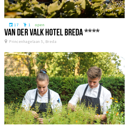
17
1
open
event
emoji_people
VAN DER VALK HOTEL BREDA ****
Princenhagelaan 5, Breda