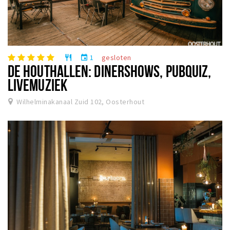
1
gesloten
restaurant
event
DE HOUTHALLEN: DINERSHOWS, PUBQUIZ,
LIVEMUZIEK
Wilhelminakanaal Zuid 102, Oosterhout