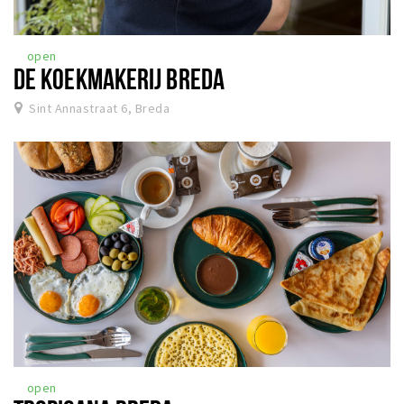
open
DE KOEKMAKERIJ BREDA
Sint Annastraat 6, Breda
open