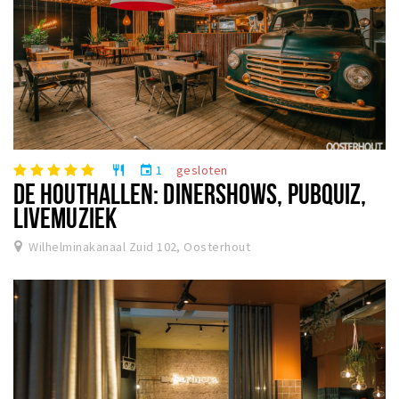
1
gesloten
restaurant
event
DE HOUTHALLEN: DINERSHOWS, PUBQUIZ,
LIVEMUZIEK
Wilhelminakanaal Zuid 102, Oosterhout