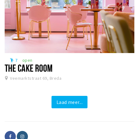
7
open
emoji_people
THE CAKE ROOM
Veemarktstraat 69, Breda
Laad meer...