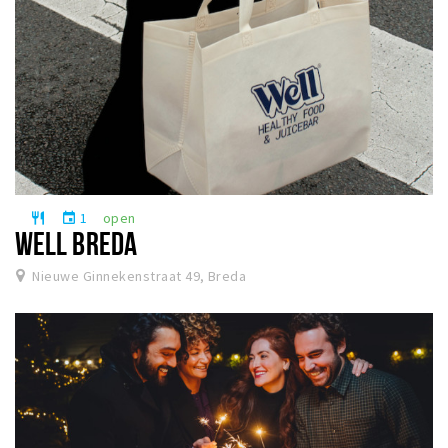
1
open
restaurant
event
WELL BREDA
Nieuwe Ginnekenstraat 49, Breda