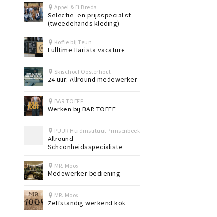
Appel & Ei Breda
Selectie- en prijsspecialist
(tweedehands kleding)
Koffie bij Teun
Fulltime Barista vacature
Skischool Oosterhout
24 uur: Allround medewerker
BAR TOEFF
Werken bij BAR TOEFF
PUUR Huidinstituut Prinsenbeek
Allround
Schoonheidsspecialiste
MR. Moos
Medewerker bediening
MR. Moos
Zelfstandig werkend kok