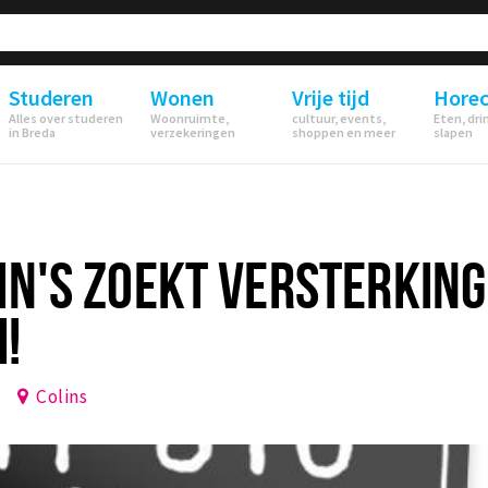
Studeren
Wonen
Vrije tijd
Hore
Alles over studeren
Woonruimte,
cultuur, events,
Eten, dri
in Breda
verzekeringen
shoppen en meer
slapen
IN'S ZOEKT VERSTERKING
!
Colins