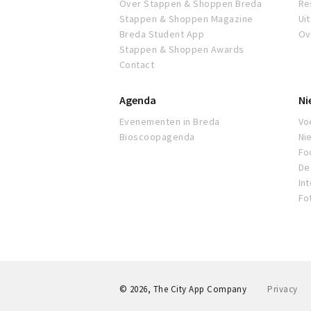
Over Stappen & Shoppen Breda
Re
Stappen & Shoppen Magazine
Ui
Breda Student App
Ov
Stappen & Shoppen Awards
Contact
Agenda
Ni
Evenementen in Breda
Voe
Bioscoopagenda
Ni
Fo
De 
In
Fo
© 2026, The City App Company
Privacy