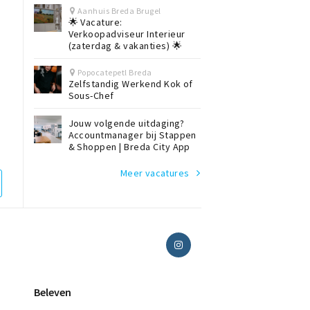
Aanhuis Breda Brugel
🌟 Vacature:
Verkoopadviseur Interieur
(zaterdag & vakanties) 🌟
Popocatepetl Breda
Zelfstandig Werkend Kok of
Sous-Chef
Jouw volgende uitdaging?
Accountmanager bij Stappen
& Shoppen | Breda City App
Meer vacatures
Beleven