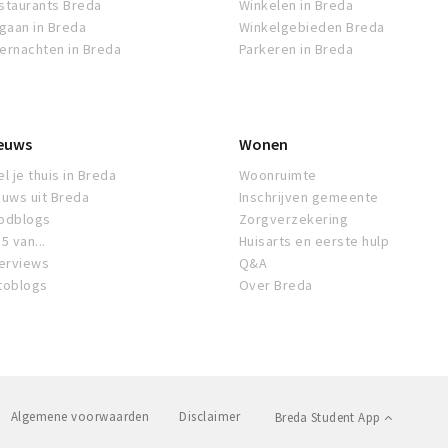
staurants Breda
Winkelen in Breda
tgaan in Breda
Winkelgebieden Breda
ernachten in Breda
Parkeren in Breda
euws
Wonen
l je thuis in Breda
Woonruimte
euws uit Breda
Inschrijven gemeente
odblogs
Zorgverzekering
5 van...
Huisarts en eerste hulp
terviews
Q&A
toblogs
Over Breda
Algemene voorwaarden
Disclaimer
Breda Student App