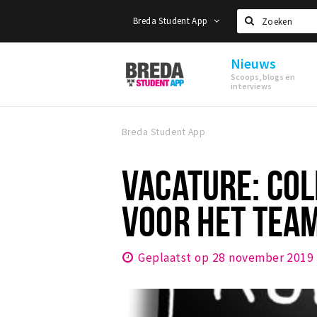
Breda Student App
Zoeken
Nieuws
Breda
Scoops, blogs en
Student
interviews
App
Breda Student App
VACATURE: COL
VOOR HET TEAM
Geplaatst op 28 november 2019