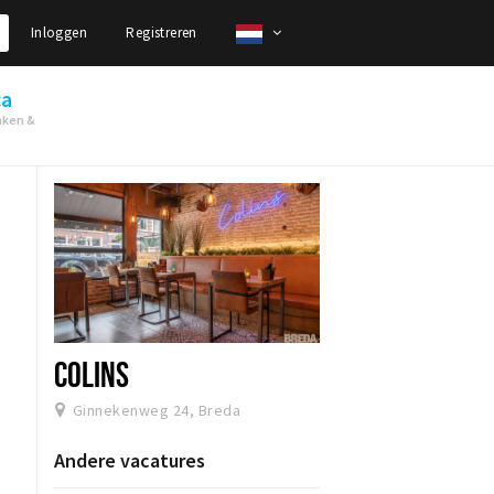
Inloggen
Registreren
ca
nken &
COLINS
Ginnekenweg 24, Breda
Andere vacatures