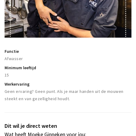
Woonruimte
Inschrijven gemeente
Zorgverzekering
Huisarts en eerste hulp
Q&A
Functie
KORTING
Afwasser
Breda Student Shop
Minimum leeftijd
15
Draai aan het rad!
Werkervaring
Geen ervaring? Geen punt. Als je maar handen uit de mouwen
VRIJE TIJD
steekt en van gezelligheid houdt.
Sport
Nieuws
Agenda
Dit wil je direct weten
Bezienswaardigheden
Wat heeft Moeke Ginneken voor jou: