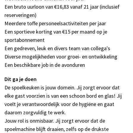
Musea, theaters & podia
Een bruto uurloon van €16,83 vanaf 21 jaar (inclusief
Uitjes & activiteiten
reserveringen)
Meerdere toffe personeelsactiviteiten per jaar
Studentenroutes
Een sportieve korting van €15 per maand op je
Natuurgebieden
sportabonnement
Party pics
Een gedreven, leuk en divers team van collega's
Eten
Diverse mogelijkheden voor groei- en ontwikkeling
Drinken
Een beschikbare job in de avonduren
Slapen
Dit ga je doen
Recreatief
De spoelkeuken is jouw domein. Jij zorgt ervoor dat
Winkels
elke gast voorzien is van een schoon bord en glas! Jij
Winkelgebieden
voelt je verantwoordelijk voor de hygiëne en gaat
Deals
daarom zorgvuldig te werk.
Parkeren
Jouw rol is onmisbaar. Jij zorgt ervoor dat de
spoelmachine blijft draaien, zelfs op de drukste