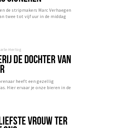
ren de stripmakers Marc Verhaegen
an twee tot vijf uur in de middag
nkel. Inkleurster en...
aarle-Hertog
RIJ DE DOCHTER VAN
AR
renaar heeft een gezellig
s. Hier ervaar je onze bieren in de
ze brouwen.
LIEFSTE VROUW TER