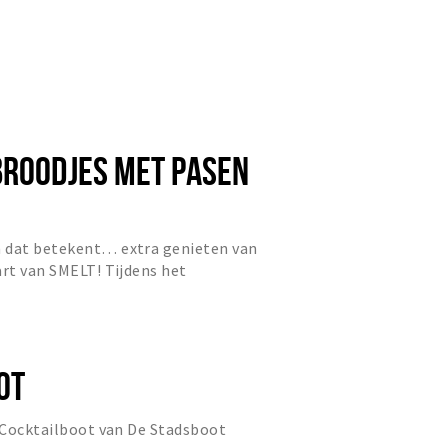
BROODJES MET PASEN
 dat betekent… extra genieten van
art van SMELT! Tijdens het
Bubbels & Broodjes geserveerd e...
OT
e Cocktailboot van De Stadsboot