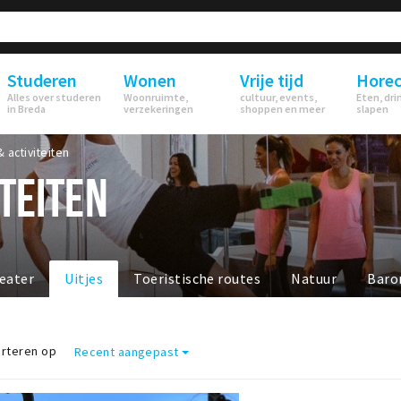
Studeren
Wonen
Vrije tijd
Hore
Alles over studeren
Woonruimte,
cultuur, events,
Eten, dri
in Breda
verzekeringen
shoppen en meer
slapen
& activiteiten
ITEITEN
eater
Uitjes
Toeristische routes
Natuur
Baro
rteren op
Recent aangepast