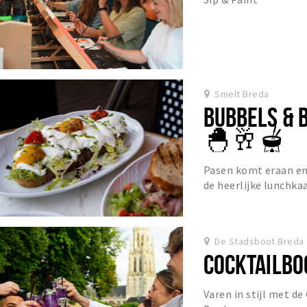
Smelt Breda
BUBBELS & 
🐣🥂🫕
Pasen komt eraan en
de heerlijke lunchka
paasweekend worden 
De Stadsboot Breda
COCKTAILBO
Varen in stijl met d