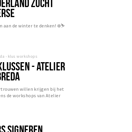
DERLAND ZUCHT
ERSE
EN... ☀️
 aan de winter te denken! ❄️⛷️
eda - klus workshops
LUSSEN - ATELIER
BREDA
rtrouwen willen krijgen bij het
dens de workshops van Atelier
n deelnemers op een laagdre...
S SIGNEREN