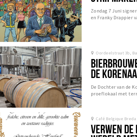
Zondag 7 Juni signe
en Franky Drappier v
hun albums in onze wi
Oordeelstraat 3b, B
BIERBROUWE
DE KORENA
De Dochter van de Ko
proeflokaal met terra
ambiance waarin we 
Café Belgique Breda
VERWEN DE 