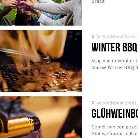
Breda.
De Stadsboot Breda
WINTER BBQ
Stap van november t
knusse Winter BBQ B
De Stadsboot Breda
GLÜHWEINB
Geniet van een gezel
Glühweinboot in Bre