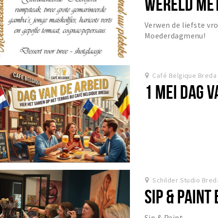
WERELD MET
MOEDERDAG
Verwen de liefste vr
Moederdagmenu!
Café Belgique Breda
1 MEI DAG V
Schilder Studio Bred
SIP & PAINT
Sip & Paint