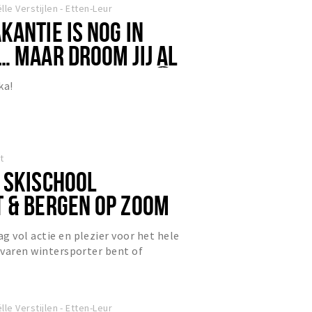
lle Verstijlen - Etten-Leur
ANTIE IS NOG IN
… MAAR DROOM JIJ AL
GENDE AVONTUUR? 🌍
ka!
t
 SKISCHOOL
 & BERGEN OP ZOOM
g vol actie en plezier voor het hele
ervaren wintersporter bent of
bent naar deze actieve...
lle Verstijlen - Etten-Leur