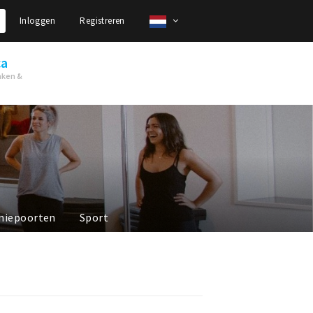
Inloggen
Registreren
ca
nken &
niepoorten
Sport