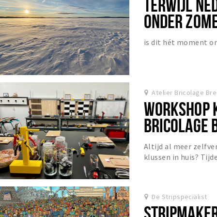
TERWIJL NE
ONDER ZOM
TEMPERATUR
is dit hét moment om
Atelier Bricolage Br
WORKSHOP K
BRICOLAGE 
Altijd al meer zelfve
klussen in huis? Tij
Bricolage Breda lere
De Stripspecialist
STRIPMAKER