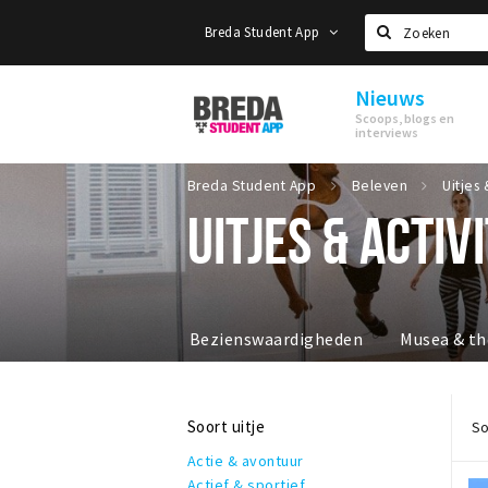
Breda Student App
Zoeken
Nieuws
Breda
Scoops, blogs en
Student
interviews
App
Breda Student App
Beleven
Uitjes 
UITJES & ACTIV
Bezienswaardigheden
Musea & th
Soort uitje
So
Actie & avontuur
Actief & sportief