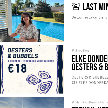
🚨 LAST MI
De zomervakantie is 
Blue Dog
ELKE DONDER
OESTERS & 
OESTERS & BUBBELS 6
€18 ELKE DONDERD
Mijn ReisKennis Marië