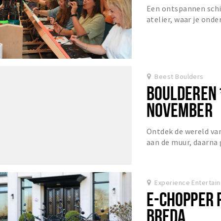
Een ontspannen schi
atelier, waar je ond
aan een schilderij dat
Beest Boulders
BOULDEREN 
NOVEMBER
Ontdek de wereld van
aan de muur, daarna 
'Rotpunkt'!
Experience Entertai
E-CHOPPER 
BREDA