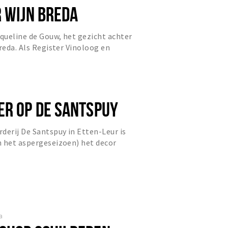
R WIJN BREDA
queline de Gouw, het gezicht achter
Breda. Als Register Vinoloog en
ombineert zij een offi...
ER OP DE SANTSPUY
derij De Santspuy in Etten-Leur is
n het aspergeseizoen) het decor
ment: Kunst & Meer op D...
a