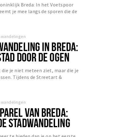
ninklijk Breda: In het Voetspoor
eemt je mee langs de sporen die de
ebben achtergelaten. Ti...
swandelingen
WANDELING IN BREDA:
STAD DOOR DE OGEN
STENAARS
die je niet meteen ziet, maar die je
issen. Tijdens de Streetart &
g ontdek je een kleurr...
swandelingen
PAREL VAN BREDA:
DE STADWANDELING
eer te bieden dan je op het eerste