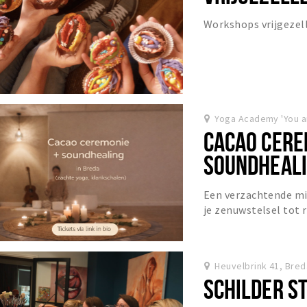
Workshops vrijgezel
Yoga Academy 'You a
CACAO CERE
SOUNDHEALI
(STATION)
Een verzachtende mi
je zenuwstelsel tot 
adem, cacao ceremoni
Heuvelbrink 41, Bred
SCHILDER S