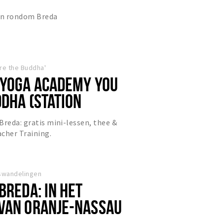
 en rondom Breda
re the Buddha'
 YOGA ACADEMY YOU
DDHA (STATION
Breda: gratis mini-lessen, thee &
cher Training.
swandelingen
BREDA: IN HET
VAN ORANJE-NASSAU