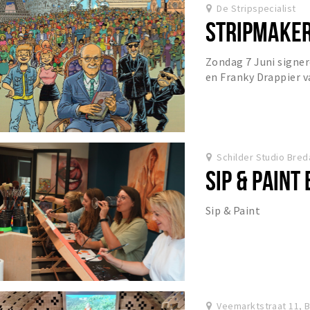
De Stripspecialist
STRIPMAKER
Zondag 7 Juni signe
en Franky Drappier v
hun albums in onze wi
Schilder Studio Bred
SIP & PAINT
Sip & Paint
Veemarktstraat 11, 