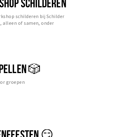
SHOP SCHILDEREN
rkshop schilderen bij Schilder
, alleen of samen, onder
eiding een uniek kunstwerk dat
SPELLEN 🎲
oor groepen
ENFEESTEN 😏