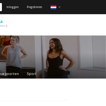
Inloggen
Registreren
ca
nken &
niepoorten
Sport