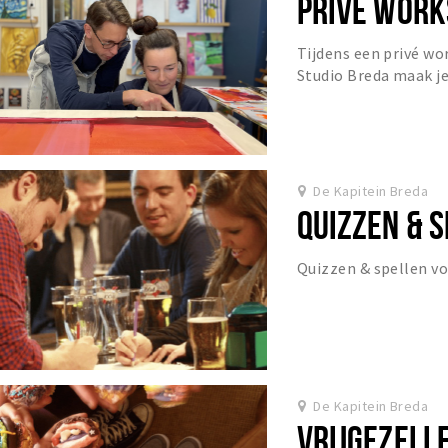
PRIVÉ WORK
Tijdens een privé wo
Studio Breda maak je
professionele begel
voll...
De Kapitein Breda
QUIZZEN & 
Quizzen & spellen v
De Kapitein Breda
VRIJGEZELL