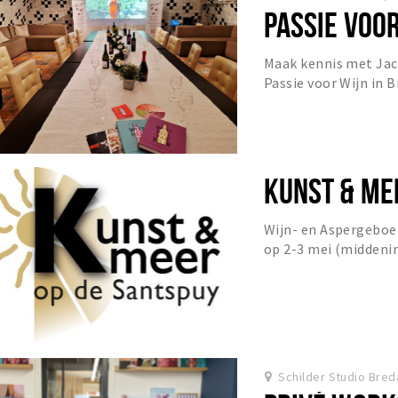
PASSIE VOO
Maak kennis met Jac
Passie voor Wijn in 
Register Wijndocent c
KUNST & ME
Wijn- en Aspergeboer
op 2-3 mei (middeni
voor een nieuw evene
Schilder Studio Bred