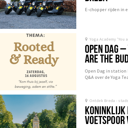
E-chopper rijden in
Yoga Academy 'You a
OPEN DAG –
ARE THE BU
BREDA)
Open Dag in station 
Q&A over de Yoga Tea
Ontdek Breda - stad
KONINKLIJK 
VOETSPOOR 