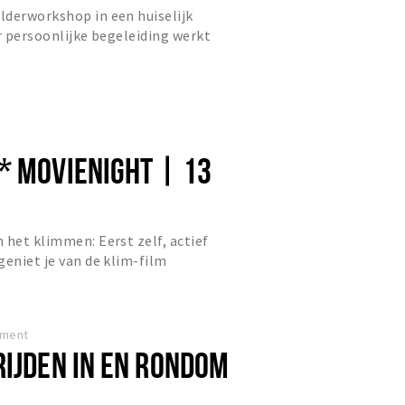
lderworkshop in een huiselijk
er persoonlijke begeleiding werkt
 écht bij je past.
* MOVIENIGHT | 13
 het klimmen: Eerst zelf, actief
geniet je van de klim-film
nment
RIJDEN IN EN RONDOM