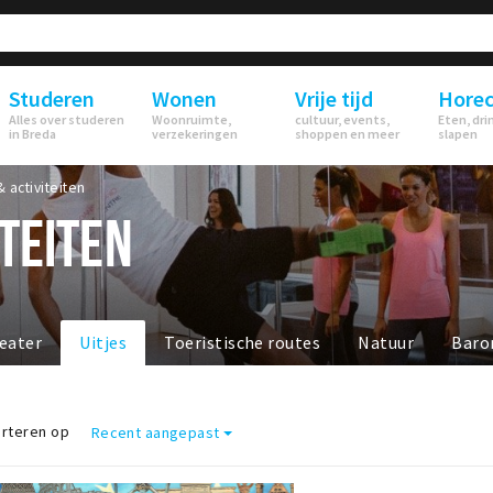
Studeren
Wonen
Vrije tijd
Hore
Alles over studeren
Woonruimte,
cultuur, events,
Eten, dri
in Breda
verzekeringen
shoppen en meer
slapen
& activiteiten
ITEITEN
eater
Uitjes
Toeristische routes
Natuur
Baro
rteren op
Recent aangepast