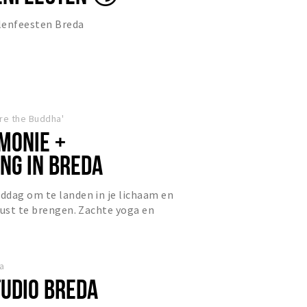
lenfeesten Breda
re the Buddha'
MONIE +
NG IN BREDA
ddag om te landen in je lichaam en
rust te brengen. Zachte yoga en
e en soundhealing met o....
a
TUDIO BREDA