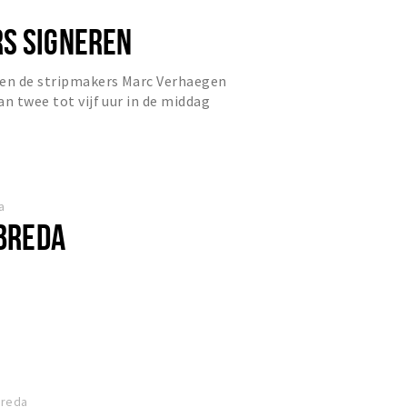
S SIGNEREN
ren de stripmakers Marc Verhaegen
an twee tot vijf uur in de middag
nkel. Inkleurster en...
a
 BREDA
Breda