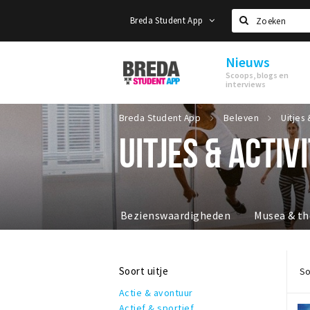
Breda Student App
Zoeken
Nieuws
Breda
Scoops, blogs en
Student
interviews
App
Breda Student App
Beleven
Uitjes 
UITJES & ACTIV
Bezienswaardigheden
Musea & th
Soort uitje
So
Actie & avontuur
Actief & sportief