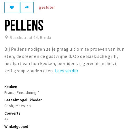
Woonruimte
gesloten
Inschrijven gemeente
PELLENS
Zorgverzekering
Huisarts en eerste hulp
Boschstraat 24
,
Breda
Q&A
Bij Pellens nodigen ze je graag uit om te proeven van hun
KORTING
eten, de sfeer en de gastvrijheid. Op de Baskische grill,
Breda Student Shop
het hart van hun keuken, bereiden zij gerechten die zij
zelf graag zouden eten.
Lees verder
Draai aan het rad!
Keuken
VRIJE TIJD
Frans, Fine dining *
Sport
Betaalmogelijkheden
Nieuws
Cash, Maestro
Couverts
Agenda
42
Bezienswaardigheden
Winkelgebied