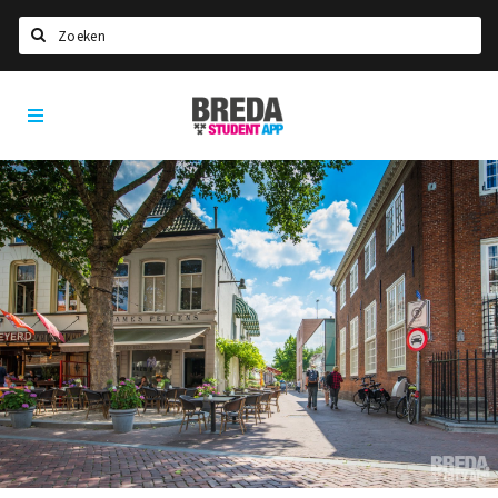
Zoeken
Breda
HOME
Student
Select language
App
STUDEREN
Voel je thuis in Breda | GoodMood
Welkom in Breda
Studentenverenigingen
Studentenraad
Studentenroutes
New in town? Check FAQ!
WONEN