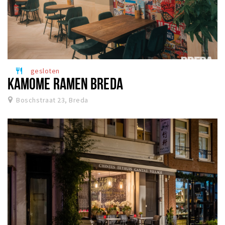
gesloten
restaurant
KAMOME RAMEN BREDA
Boschstraat 23, Breda