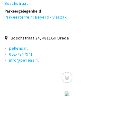
Boschstraat
Musea, theaters & podia
Parkeergelegenheid
Uitjes & activiteiten
Parkeerterrein: Beyerd - Vlaszak
Studentenroutes
Natuurgebieden
Boschstraat 24
,
4811GH
Breda
Party pics
pellens.nl
Eten
062-7347941
info@pellens.nl
Drinken
Slapen
Recreatief
Winkels
Winkelgebieden
Deals
Parkeren