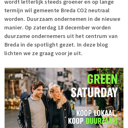
wordt letterlijk steeds groener en op lange
Woonruimte
termijn wil gemeente Breda CO2 neutraal
Inschrijven gemeente
worden. Duurzaam ondernemen in de nieuwe
Zorgverzekering
manier. Op zaterdag 18 december worden
Huisarts en eerste hulp
duurzame ondernemers uit het centrum van
Q&A
Breda in de spotlight gezet. In deze blog
lichten we ze graag voor je uit.
KORTING
Breda Student Shop
Draai aan het rad!
VRIJE TIJD
Sport
Nieuws
Agenda
Bezienswaardigheden