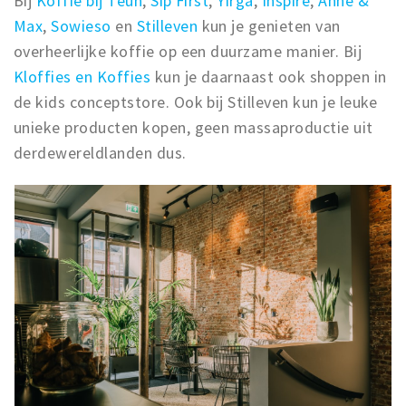
Bij
Koffie bij Teun
,
Sip First
,
Yirga
,
Inspire
,
Anne &
Max
,
Sowieso
en
Stilleven
kun je genieten van
overheerlijke koffie op een duurzame manier. Bij
Kloffies en Koffies
kun je daarnaast ook shoppen in
de kids conceptstore. Ook bij Stilleven kun je leuke
unieke producten kopen, geen massaproductie uit
derdewereldlanden dus.