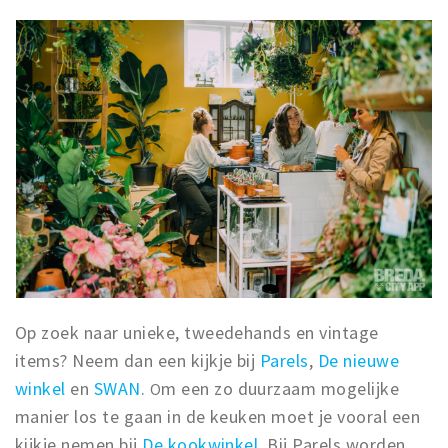
Op zoek naar unieke, tweedehands en vintage
items? Neem dan een kijkje bij
Parels
,
De nieuwe
winkel
en
SWAN
.
m een zo duurzaam mogelijke
O
manier los te gaan in de keuken moet je vooral een
kijkje nemen bij
De kookwinkel
. Bij Parels worden