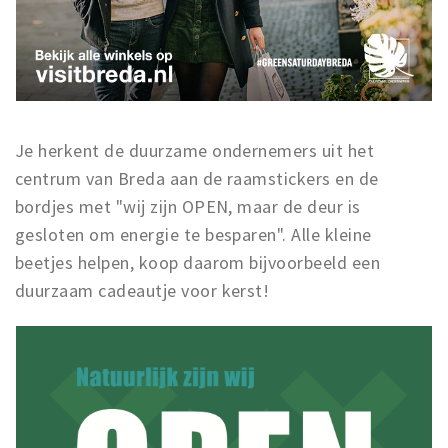
Musea, theaters & podia
Uitjes & activiteiten
Studentenroutes
Natuurgebieden
Party pics
Je herkent de duurzame ondernemers uit het
Eten
centrum van Breda aan de raamstickers en de
bordjes met "wij zijn OPEN, maar de deur is
Drinken
gesloten om energie te besparen". Alle kleine
Slapen
beetjes helpen, koop daarom bijvoorbeeld een
Recreatief
duurzaam cadeautje voor kerst!
Winkels
Winkelgebieden
Deals
Parkeren