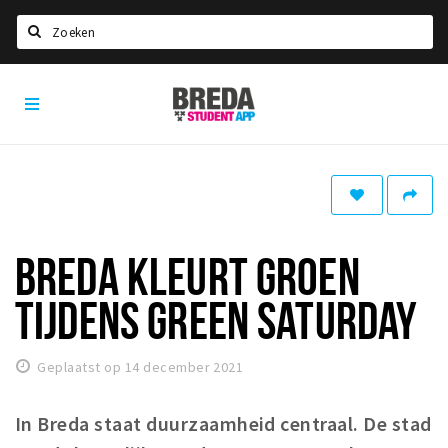
Zoeken
Breda
HOME
Student
Select language
App
STUDEREN
Voel je thuis in Breda | GoodMood
Welkom in Breda
BREDA KLEURT GROEN
Studentenverenigingen
TIJDENS GREEN SATURDAY
Studentenraad
Studentenroutes
Geplaatst op 14 december 2021
New in town? Check FAQ!
In Breda staat duurzaamheid centraal. De stad
WONEN