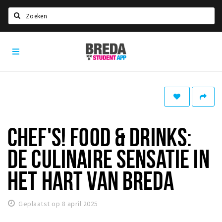
Zoeken
Breda
HOME
Student
Select language
App
STUDEREN
Voel je thuis in Breda | GoodMood
Welkom in Breda
CHEF'S! FOOD & DRINKS:
Studentenverenigingen
DE CULINAIRE SENSATIE IN
Studentenraad
Studentenroutes
HET HART VAN BREDA
New in town? Check FAQ!
Geplaatst op 8 april 2025
WONEN