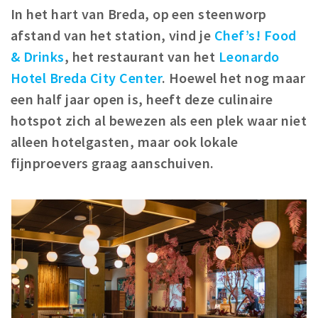
Woonruimte
In het hart van Breda, op een steenworp
Inschrijven gemeente
afstand van het station, vind je
Chef’s! Food
Zorgverzekering
& Drinks
, het restaurant van het
Leonardo
Huisarts en eerste hulp
Hotel Breda City Center
. Hoewel het nog maar
Q&A
een half jaar open is, heeft deze culinaire
hotspot zich al bewezen als een plek waar niet
KORTING
alleen hotelgasten, maar ook lokale
Breda Student Shop
fijnproevers graag aanschuiven.
Draai aan het rad!
VRIJE TIJD
Sport
Nieuws
Agenda
Bezienswaardigheden