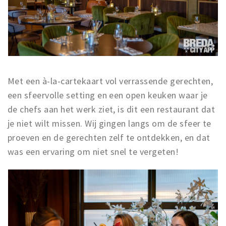
Musea, theaters & podia
Uitjes & activiteiten
Studentenroutes
Natuurgebieden
Party pics
Met een à-la-cartekaart vol verrassende gerechten,
Eten
een sfeervolle setting en een open keuken waar je
Drinken
de chefs aan het werk ziet, is dit een restaurant dat
Slapen
je niet wilt missen. Wij gingen langs om de sfeer te
proeven en de gerechten zelf te ontdekken, en dat
Recreatief
was een ervaring om niet snel te vergeten!
Winkels
Winkelgebieden
Deals
Parkeren