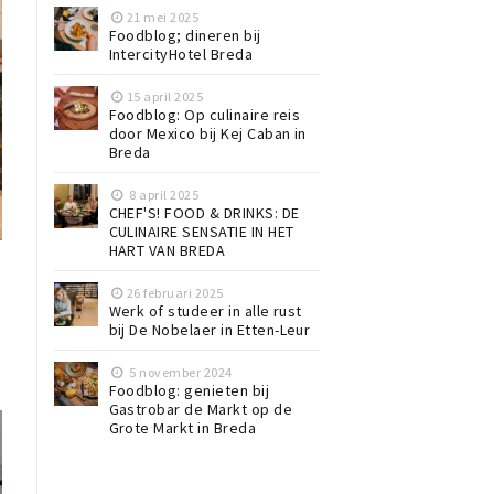
21 mei 2025
Foodblog; dineren bij
IntercityHotel Breda
15 april 2025
Foodblog: Op culinaire reis
door Mexico bij Kej Caban in
Breda
8 april 2025
CHEF'S! FOOD & DRINKS: DE
CULINAIRE SENSATIE IN HET
HART VAN BREDA
s
26 februari 2025
Werk of studeer in alle rust
bij De Nobelaer in Etten-Leur
5 november 2024
Foodblog: genieten bij
Gastrobar de Markt op de
Grote Markt in Breda