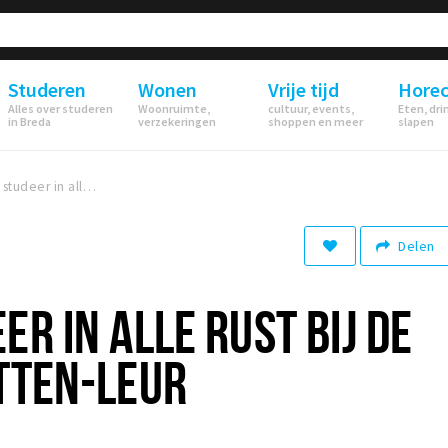
Studeren
Wonen
Vrije tijd
Hore
Alles over studeren
Woonruimte,
cultuur, events,
Eten, dri
in Breda
verzekeringen
shoppen en meer
slapen
Werk of studeer in alle rust bij De Nobelaer in Etten-Leur
Delen
R IN ALLE RUST BIJ DE
TTEN-LEUR