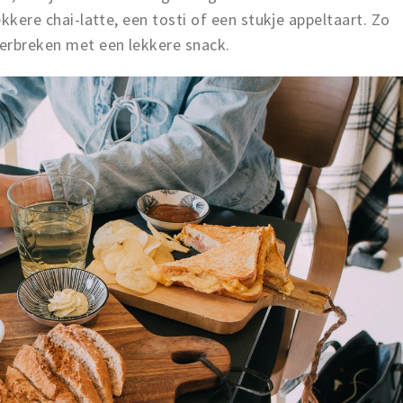
ekkere chai-latte, een tosti of een stukje appeltaart. Zo
erbreken met een lekkere snack.