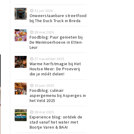
31 juli 2026
Onweerstaanbare streetfood
bij The Duck Truck in Breda
28 mei 2026
Foodblog: Puur genieten bij
De Menmoerhoeve in Etten-
Leur
27 november 2025
Warme herfstmagie bij Het
Houtse Meer: De Proeverij
die je móét delen!
10 juni 2025
Foodblog: culinair
aspergemenu bij Asperges in
het Veld 2025
28 mei 2025
Experience blog: ontdek de
stad vanaf het water met
Bootje Varen & BAAI