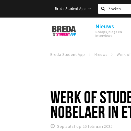
Breda Student App
Zoeken
Nieuws
Breda
Scoops, blogs en
Student
interviews
App
Breda Student App
Nieuws
WERK OF STUDEE
NOBELAER IN E
Geplaatst op 26 februari 2025