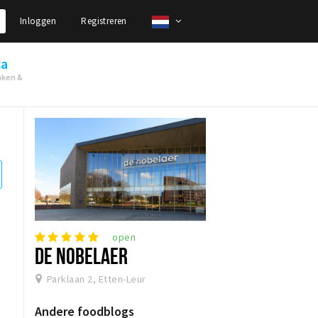
Inloggen
Registreren
ca
nken &
open
DE NOBELAER
Parklaan 2, Etten-Leur
Andere foodblogs