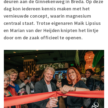
deuren aan de Ginnekenweg in Breda. Op deze
Woonruimte
dag kon iedereen kennis maken met het
Inschrijven gemeente
vernieuwde concept, waarin magnesium
Zorgverzekering
centraal staat. Trotse eigenaren Maik Lipsius
Huisarts en eerste hulp
en Marian van der Heijden knipten het lintje
Q&A
door om de zaak officieel te openen.
KORTING
Breda Student Shop
Draai aan het rad!
VRIJE TIJD
Sport
Nieuws
Agenda
Bezienswaardigheden