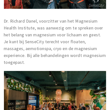
Musea, theaters & podia
Uitjes & activiteiten
Studentenroutes
Dr. Richard Danel, voorzitter van het Magnesium
Natuurgebieden
Health Institute, was aanwezig om te spreken over
het belang van magnesium voor lichaam en geest.
Party pics
Je kunt bij SenseCity terecht voor floaten,
Eten
massages, aemotionspa, cryo en de magnesium
Drinken
experience. Bij alle behandelingen wordt magnesium
Slapen
toegepast.
Recreatief
Winkels
Winkelgebieden
Deals
Parkeren